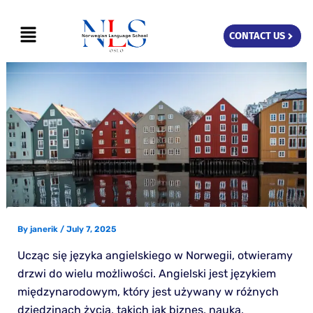
Skip
Menu
to
CONTACT US
content
By
janerik
/
July 7, 2025
Ucząc się języka angielskiego w Norwegii, otwieramy
drzwi do wielu możliwości. Angielski jest językiem
międzynarodowym, który jest używany w różnych
dziedzinach życia, takich jak biznes, nauka,