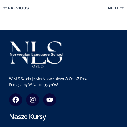
PREVIOUS
NEXT
W NLS Szkoła Języka Norweskiego W Oslo Z Pasją
Pomagamy W Nauce Języków!
F
I
Y
a
n
o
c
s
u
Nasze Kursy
e
t
t
b
a
u