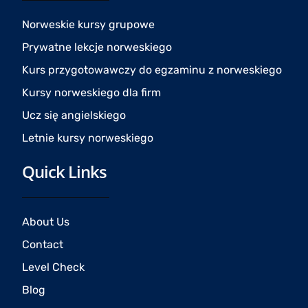
o
g
b
o
r
e
Norweskie kursy grupowe
k
a
Prywatne lekcje norweskiego
m
Kurs przygotowawczy do egzaminu z norweskiego
Kursy norweskiego dla firm
Ucz się angielskiego
Letnie kursy norweskiego
Quick Links
About Us
Contact
Level Check
Blog