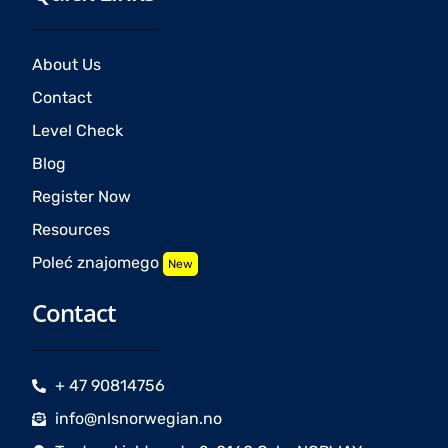
About Us
Contact
Level Check
Blog
Register Now
Resources
Poleć znajomego
New
Contact
+ 47 90814756
info@nlsnorwegian.no