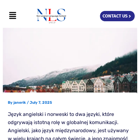
Skip
Menu
to
CONTACT US
content
By
janerik
/
July 7, 2025
Język angielski i norweski to dwa języki, które
odgrywają istotną rolę w globalnej komunikacji.
Angielski, jako język międzynarodowy, jest używany
w wielu krajach na całym świecie, a jego znajomość