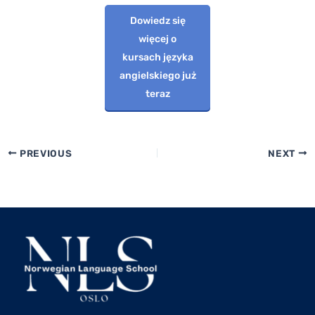
Dowiedz się
więcej o
kursach języka
angielskiego już
teraz
PREVIOUS
NEXT