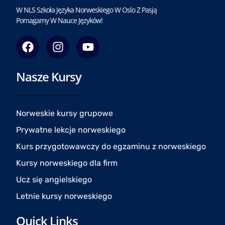
W NLS Szkoła Języka Norweskiego W Oslo Z Pasją
Pomagamy W Nauce Języków!
F
I
Y
a
n
o
c
s
u
Nasze Kursy
e
t
t
b
a
u
o
g
b
o
r
e
Norweskie kursy grupowe
k
a
Prywatne lekcje norweskiego
m
Kurs przygotowawczy do egzaminu z norweskiego
Kursy norweskiego dla firm
Ucz się angielskiego
Letnie kursy norweskiego
Quick Links