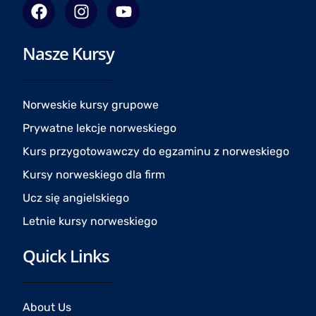
F
I
Y
a
n
o
c
s
u
Nasze Kursy
e
t
t
b
a
u
o
g
b
o
r
e
Norweskie kursy grupowe
k
a
Prywatne lekcje norweskiego
m
Kurs przygotowawczy do egzaminu z norweskiego
Kursy norweskiego dla firm
Ucz się angielskiego
Letnie kursy norweskiego
Quick Links
About Us