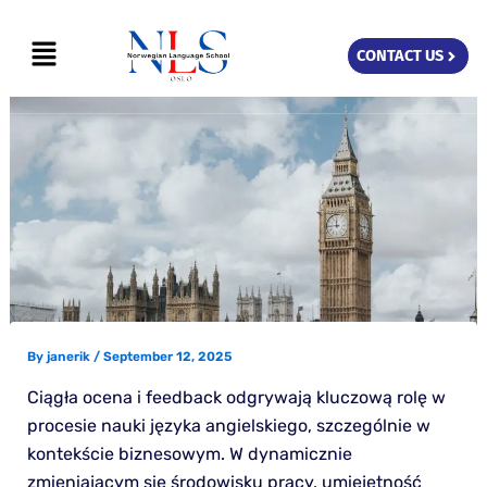
Skip
Menu
to
CONTACT US
content
By
janerik
/
September 12, 2025
Ciągła ocena i feedback odgrywają kluczową rolę w
procesie nauki języka angielskiego, szczególnie w
kontekście biznesowym. W dynamicznie
zmieniającym się środowisku pracy, umiejętność