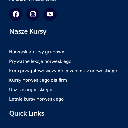
F
I
Y
a
n
o
c
s
u
Nasze Kursy
e
t
t
b
a
u
o
g
b
o
r
e
Norweskie kursy grupowe
k
a
Prywatne lekcje norweskiego
m
Kurs przygotowawczy do egzaminu z norweskiego
Kursy norweskiego dla firm
Ucz się angielskiego
Letnie kursy norweskiego
Quick Links