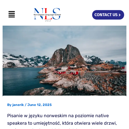
Skip
Menu
to
CONTACT US
content
By
janerik
/
June 12, 2025
Pisanie w języku norweskim na poziomie native
speakera to umiejętność, która otwiera wiele drzwi,