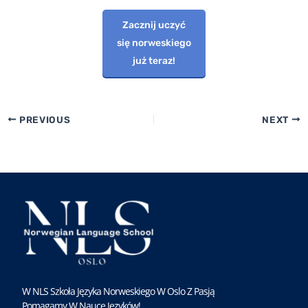
Zacznij uczyć
się norweskiego
już teraz!
PREVIOUS
NEXT
W NLS Szkoła Języka Norweskiego W Oslo Z Pasją
Pomagamy W Nauce Języków!