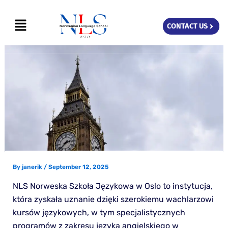
Skip
Menu
to
CONTACT US
content
By
janerik
/
September 12, 2025
NLS Norweska Szkoła Językowa w Oslo to instytucja,
która zyskała uznanie dzięki szerokiemu wachlarzowi
kursów językowych, w tym specjalistycznych
programów z zakresu języka angielskiego w