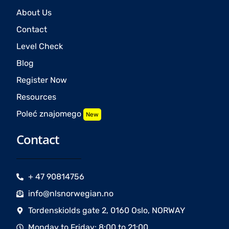
About Us
Contact
Level Check
Blog
Register Now
Resources
Poleć znajomego
New
Contact
+ 47 90814756
info@nlsnorwegian.no
Tordenskiolds gate 2, 0160 Oslo, NORWAY
Monday to Friday: 8:00 to 21:00