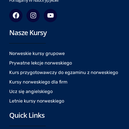
Pomagamy W Nauce Języków!
F
I
Y
a
n
o
c
s
u
Nasze Kursy
e
t
t
b
a
u
o
g
b
o
r
e
Norweskie kursy grupowe
k
a
Prywatne lekcje norweskiego
m
Kurs przygotowawczy do egzaminu z norweskiego
Kursy norweskiego dla firm
Ucz się angielskiego
Letnie kursy norweskiego
Quick Links