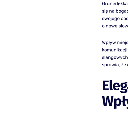
Grünerløkka 
się na boga
swojego cod
o nowe słow
Wpływ miejs
komunikacji
slangowych 
sprawia, że 
Eleg
Wpły