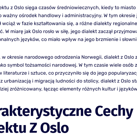
lektu z Oslo sięga czasów średniowiecznych, kiedy to miasto 
ko ważny ośrodek handlowy i administracyjny. W tym okresie 
 wciąż w fazie kształtowania się, a różne dialekty regionaln
. W miarę jak Oslo rosło w siłę, jego dialekt zaczął przyjmo
onalnych języków, co miało wpływ na jego brzmienie i słown
, w okresie narodowego odrodzenia Norwegii, dialekt z Oslo 
ako symbol tożsamości narodowej. W tym czasie wiele osób 
literaturze i sztuce, co przyczyniło się do jego popularyzac
z urbanizacją i migracją ludności do stolicy, dialekt z Oslo sta
ziej zróżnicowany, łącząc elementy różnych kultur i języków
rakterystyczne Cechy
ektu Z Oslo