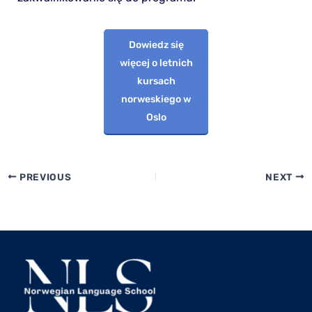
Dowiedz się
więcej o letnich
kursach
norweskiego w
Oslo
PREVIOUS
NEXT