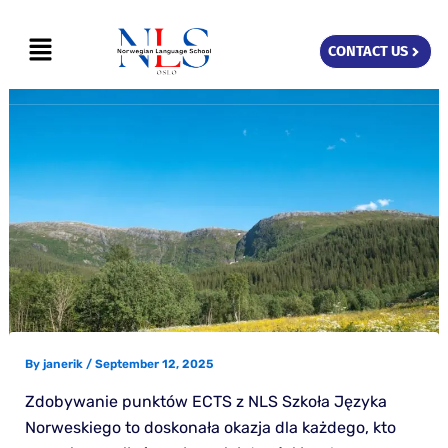
Skip
Menu
to
CONTACT US
content
By
janerik
/
September 12, 2025
Zdobywanie punktów ECTS z NLS Szkoła Języka
Norweskiego to doskonała okazja dla każdego, kto