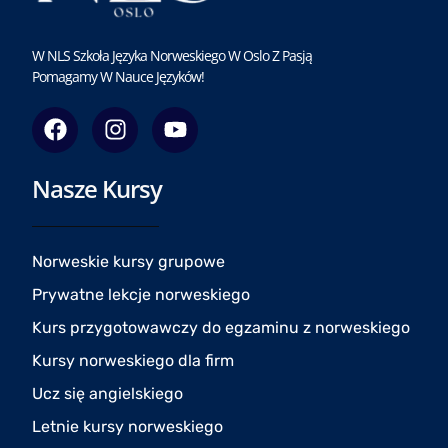
W NLS Szkoła Języka Norweskiego W Oslo Z Pasją
Pomagamy W Nauce Języków!
F
I
Y
a
n
o
c
s
u
Nasze Kursy
e
t
t
b
a
u
o
g
b
o
r
e
Norweskie kursy grupowe
k
a
Prywatne lekcje norweskiego
m
Kurs przygotowawczy do egzaminu z norweskiego
Kursy norweskiego dla firm
Ucz się angielskiego
Letnie kursy norweskiego