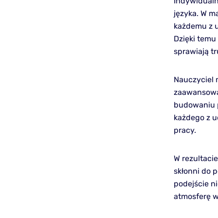
Indywidualn
języka. W m
każdemu z u
Dzięki temu
sprawiają t
Nauczyciel 
zaawansowan
budowaniu p
każdego z u
pracy.
W rezultacie
skłonni do 
podejście n
atmosferę w 