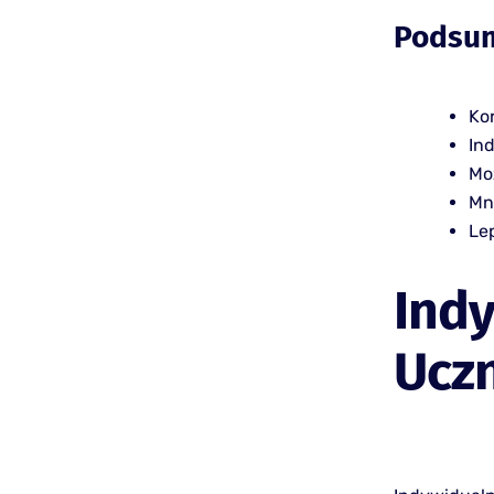
Podsu
Ko
In
Moż
Mn
Le
Indy
Ucz