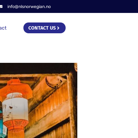
info@nlsnorwegian.no
act
CONTACT US