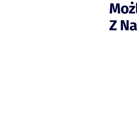
Możl
Z N