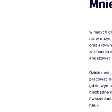
Mnie
W małych gr
niż w dużych
oraz aktywn
zakłócenia 
angażować s
Dzięki mnie
pracować na
gdzie wymow
niezbędne d
ćwiczeniach
nauki.