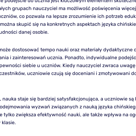
e podejście do ucznia jest kluczowym elementem skuteczne
ałych grupach nauczyciel ma możliwość poświęcenia więcej
czniów, co pozwala na lepsze zrozumienie ich potrzeb edu
 można skupić się na konkretnych aspektach języka chińskie
rudności danej osobie.
może dostosować tempo nauki oraz materiały dydaktyczne 
ia i zainteresowań ucznia. Ponadto, indywidualne podejśc
ewności siebie u uczniów. Kiedy nauczyciel zwraca uwagę
czestników, uczniowie czują się doceniani i zmotywowani do
, nauka staje się bardziej satysfakcjonująca, a uczniowie są 
podejmowania wyzwań związanych z nauką języka chińskiego
ie tylko zwiększa efektywność nauki, ale także wpływa na og
klasie.