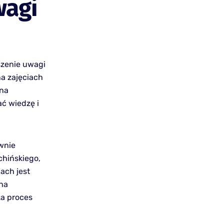
wagi
szenie uwagi
na zajęciach
 na
ać wiedzę i
wnie
chińskiego,
ach jest
na
za proces