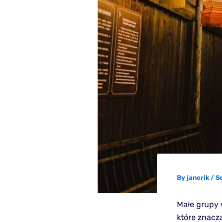
By
janerik
/
S
Małe grupy w
które znacz