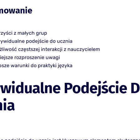
mowanie
rzyści z małych grup
dywidualne podejście do ucznia
liwość częstszej interakcji z nauczycielem
iejsze rozproszenie uwagi
psze warunki do praktyki języka
widualne Podejście 
nia