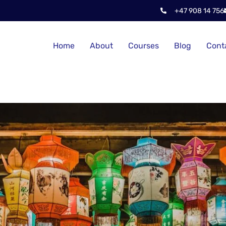
+47 908 14 756
Home
About
Courses
Blog
Cont