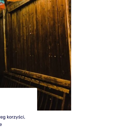
eg korzyści,
e