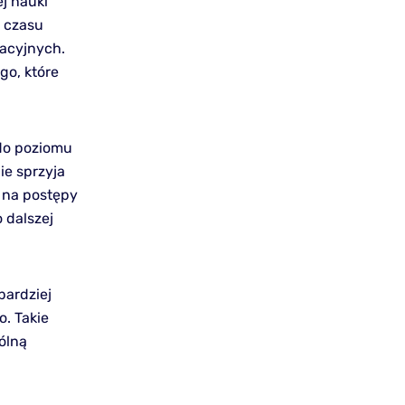
j nauki
 czasu
kacyjnych.
go, które
do poziomu
ie sprzyja
 na postępy
 dalszej
bardziej
. Takie
ólną