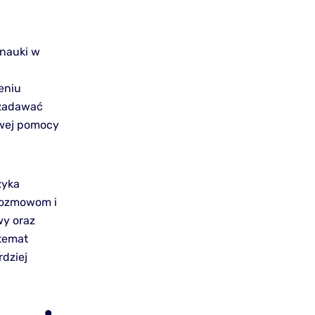
 nauki w
eniu
 zadawać
owej pomocy
zyka
 rozmowom i
wy oraz
 temat
rdziej