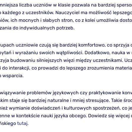
mniejsza liczba uczniów w klasie pozwala na bardziej spers
o każdego z uczestników. Nauczyciel ma możliwość lepszeg
iów, ich mocnych i słabych stron, co z kolei umożliwia dos
ania do indywidualnych potrzeb.
upach uczniowie czują się bardziej komfortowo, co sprzyja 
ytań i wyrażaniu swoich wątpliwości. Dodatkowo, nauka w
zyja budowaniu silniejszych więzi między uczestnikami. Uc
i do interakcji, co prowadzi do lepszego zrozumienia materia
 wsparcia.
wiązywanie problemów językowych czy praktykowanie konw
kim staje się bardziej naturalne i mniej stresujące. Takie śr
nież wymianie doświadczeń i kulturowych spostrzeżeń, co je
enne w kontekście nauki języka obcego. Dowiedz się więcej
ińskiego
tutaj
.