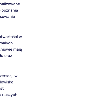
onalizowane
o poznania
tosowanie
otwartości w
 małych
zniowie mają
łu oraz
ersacji w
odowisko
st
 o naszych