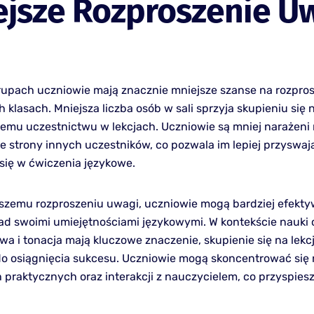
jsze Rozproszenie U
upach uczniowie mają znacznie mniejsze szanse na rozpro
 klasach. Mniejsza liczba osób w sali sprzyja skupieniu się 
emu uczestnictwu w lekcjach. Uczniowie są mniej narażeni
ze strony innych uczestników, co pozwala im lepiej przyswaj
ię w ćwiczenia językowe.
jszemu rozproszeniu uwagi, uczniowie mogą bardziej efekty
d swoimi umiejętnościami językowymi. W kontekście nauki 
a i tonacja mają kluczowe znaczenie, skupienie się na lekcj
o osiągnięcia sukcesu. Uczniowie mogą skoncentrować się 
 praktycznych oraz interakcji z nauczycielem, co przyspies