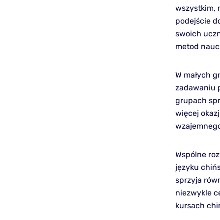
wszystkim, 
podejście d
swoich uczn
metod naucz
W małych gr
zadawaniu p
grupach spr
więcej okazj
wzajemnego
Wspólne roz
języku chińs
sprzyja rów
niezwykle c
kursach ch