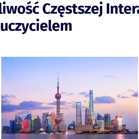
iwość Częstszej Inter
auczycielem