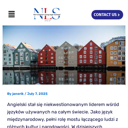
Skip
Menu
to
CONTACT US
content
By
janerik
/
July 7, 2025
Angielski stał się niekwestionowanym liderem wśród
języków używanych na całym świecie. Jako język
międzynarodowy, pełni rolę mostu łączącego ludzi z
różnych kultur i narodowości. W dzisiejszych