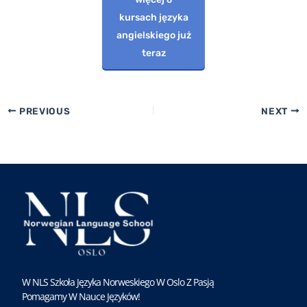
kursach języka
angielskiego już
teraz
PREVIOUS
NEXT
W NLS Szkoła Języka Norweskiego W Oslo Z Pasją
Pomagamy W Nauce Języków!