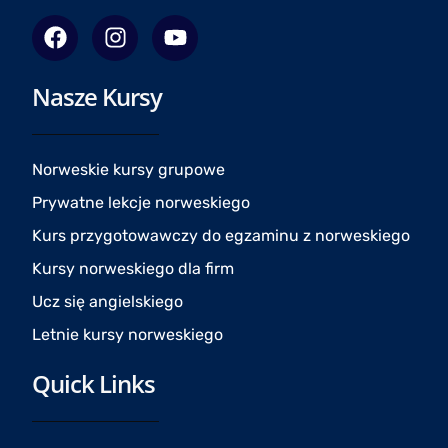
F
I
Y
a
n
o
c
s
u
Nasze Kursy
e
t
t
b
a
u
o
g
b
o
r
e
Norweskie kursy grupowe
k
a
Prywatne lekcje norweskiego
m
Kurs przygotowawczy do egzaminu z norweskiego
Kursy norweskiego dla firm
Ucz się angielskiego
Letnie kursy norweskiego
Quick Links