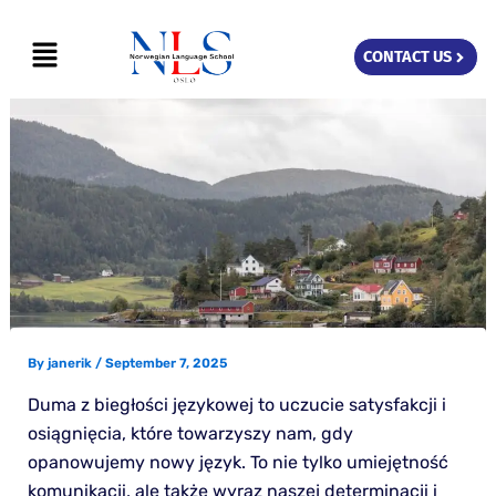
Skip
Menu
to
CONTACT US
content
By
janerik
/
September 7, 2025
Duma z biegłości językowej to uczucie satysfakcji i
osiągnięcia, które towarzyszy nam, gdy
opanowujemy nowy język. To nie tylko umiejętność
komunikacji, ale także wyraz naszej determinacji i