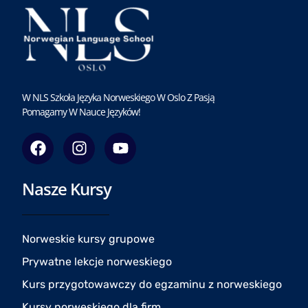
W NLS Szkoła Języka Norweskiego W Oslo Z Pasją
Pomagamy W Nauce Języków!
F
I
Y
a
n
o
c
s
u
Nasze Kursy
e
t
t
b
a
u
o
g
b
o
r
e
Norweskie kursy grupowe
k
a
Prywatne lekcje norweskiego
m
Kurs przygotowawczy do egzaminu z norweskiego
Kursy norweskiego dla firm