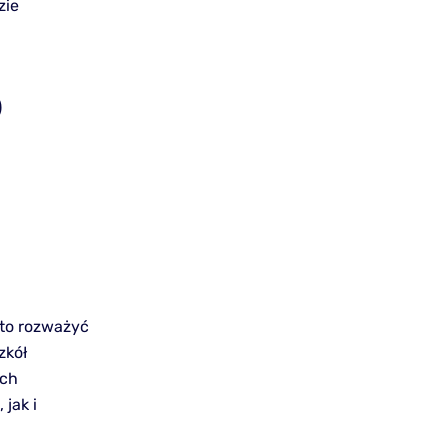
zie
o
to rozważyć
zkół
ych
jak i