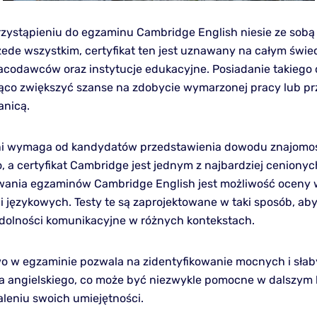
rzystąpieniu do egzaminu Cambridge English niesie ze sobą
rzede wszystkim, certyfikat ten jest uznawany na całym świe
racodawców oraz instytucje edukacyjne. Posiadanie takieg
co zwiększyć szanse na zdobycie wymarzonej pracy lub prz
anicą.
ni wymaga od kandydatów przedstawienia dowodu znajomoś
o, a certyfikat Cambridge jest jednym z najbardziej ceniony
wania egzaminów Cambridge English jest możliwość oceny
i językowych. Testy te są zaprojektowane w taki sposób, ab
dolności komunikacyjne w różnych kontekstach.
o w egzaminie pozwala na zidentyfikowanie mocnych i słab
a angielskiego, co może być niezwykle pomocne w dalszym 
aleniu swoich umiejętności.