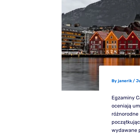
By
janerik
/
Ju
Egzaminy Ca
oceniają um
różnorodne 
początkując
wydawane pr