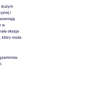
ię dużym
yjnej i
oceniają
e w
nała okazja
, który może
egzaminów,
i.