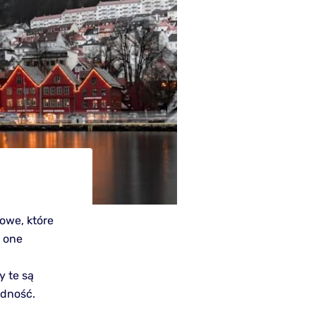
owe, które
ą one
y te są
odność.