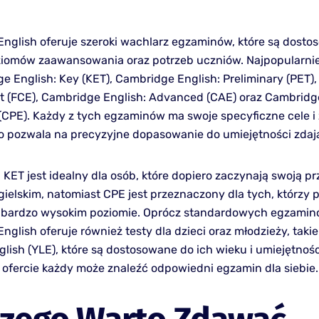
nglish oferuje szeroki wachlarz egzaminów, które są dost
iomów zaawansowania oraz potrzeb uczniów. Najpopularnie
ge English: Key (KET), Cambridge English: Preliminary (PET)
rst (FCE), Cambridge English: Advanced (CAE) oraz Cambridg
 (CPE). Każdy z tych egzaminów ma swoje specyficzne cele i
co pozwala na precyzyjne dopasowanie do umiejętności zdaj
 KET jest idealny dla osób, które dopiero zaczynają swoją p
ielskim, natomiast CPE jest przeznaczony dla tych, którzy p
 bardzo wysokim poziomie. Oprócz standardowych egzamin
glish oferuje również testy dla dzieci oraz młodzieży, taki
lish (YLE), które są dostosowane do ich wieku i umiejętności
 ofercie każdy może znaleźć odpowiedni egzamin dla siebie.