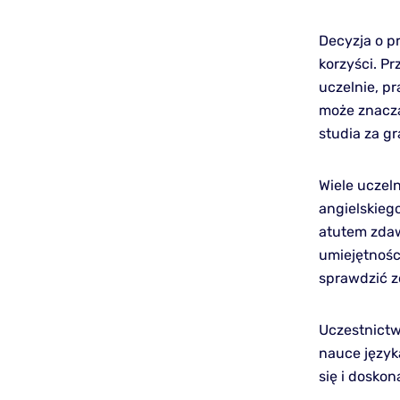
Decyzja o p
korzyści. P
uczelnie, p
może znaczą
studia za gr
Wiele uczel
angielskieg
atutem zda
umiejętnośc
sprawdzić z
Uczestnictw
nauce język
się i doskon