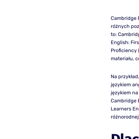
Cambridge E
różnych poz
to: Cambrid
English: Fi
Proficiency
materiału, 
Na przykład,
językiem ang
językiem na
Cambridge En
Learners Eng
różnorodnej