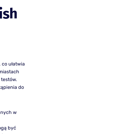
ish
 co ułatwia
miastach
 testów.
tąpienia do
yjnych w
a
ogą być