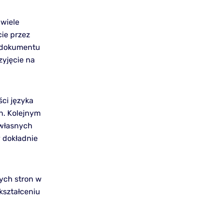
 wiele
cie przez
o dokumentu
yjęcie na
ci języka
ch. Kolejnym
 własnych
y dokładnie
ych stron w
kształceniu