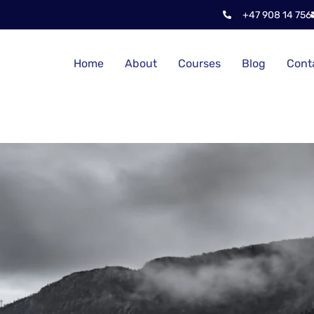
+47 908 14 756
Home
About
Courses
Blog
Cont