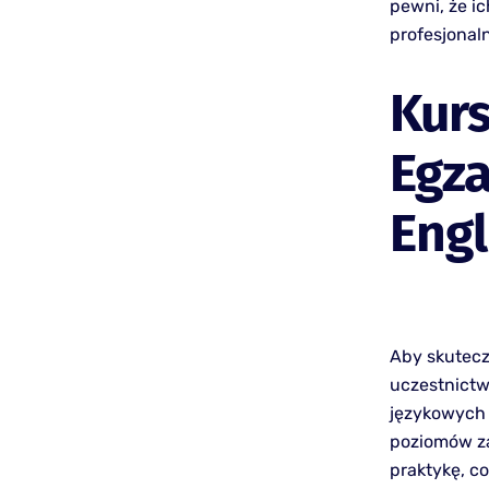
pewni, że i
profesjonal
Kur
Egz
Engl
Aby skutecz
uczestnictw
językowych 
poziomów za
praktykę, c