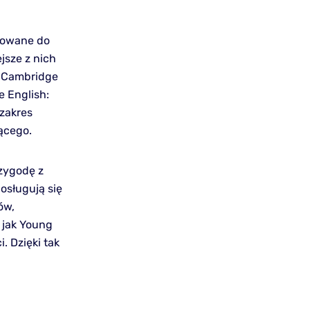
osowane do
jsze z nich
, Cambridge
e English:
 zakres
ącego.
rzygodę z
osługują się
ów,
e jak Young
. Dzięki tak