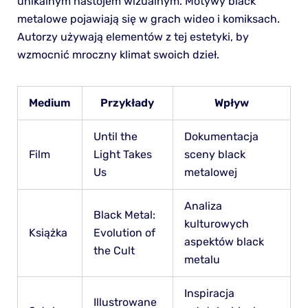
unikalnym nastojem wizualnym. Motywy black
metalowe pojawiają się w grach wideo i komiksach.
Autorzy używają elementów z tej estetyki, by
wzmocnić mroczny klimat swoich dzieł.
Medium
Przykłady
Wpływ
Until the
Dokumentacja
Film
Light Takes
sceny black
Us
metalowej
Analiza
Black Metal:
kulturowych
Książka
Evolution of
aspektów black
the Cult
metalu
Inspiracja
Illustrowane