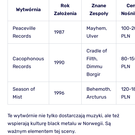
Rok
Znane
Ce
Wytwórnia
Założenia
Zespoły
Nośn
Peaceville
Mayhem,
100-2
1987
Records
Ulver
PLN
Cradle of
Cacophonous
Filth,
80-15
1990
Records
Dimmu
PLN
Borgir
Season of
Behemoth,
120-1
1996
Mist
Arcturus
PLN
Te wytwórnie nie tylko dostarczają muzyki, ale też
wspierają kulturę black metalu w Norwegii. Są
ważnym elementem tej sceny.