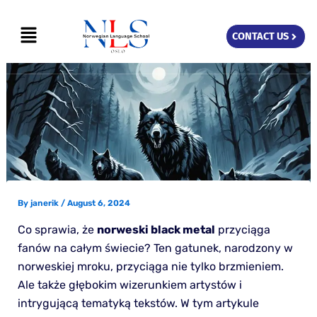
Skip
Menu
to
CONTACT US
content
By
janerik
/
August 6, 2024
Co sprawia, że
norweski black metal
przyciąga
fanów na całym świecie? Ten gatunek, narodzony w
norweskiej mroku, przyciąga nie tylko brzmieniem.
Ale także głębokim wizerunkiem artystów i
intrygującą tematyką tekstów. W tym artykule