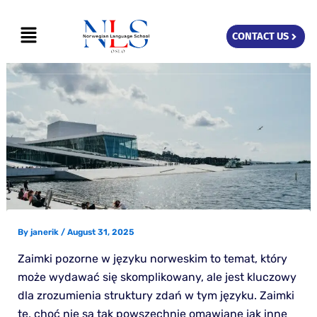
Skip
Menu
to
CONTACT US
content
By
janerik
/
August 31, 2025
Zaimki pozorne w języku norweskim to temat, który
może wydawać się skomplikowany, ale jest kluczowy
dla zrozumienia struktury zdań w tym języku. Zaimki
te, choć nie są tak powszechnie omawiane jak inne