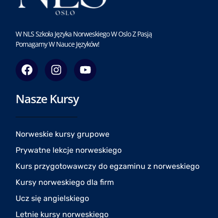
W NLS Szkoła Języka Norweskiego W Oslo Z Pasją
Pomagamy W Nauce Języków!
F
I
Y
a
n
o
c
s
u
Nasze Kursy
e
t
t
b
a
u
o
g
b
o
r
e
Norweskie kursy grupowe
k
a
Prywatne lekcje norweskiego
m
Kurs przygotowawczy do egzaminu z norweskiego
Kursy norweskiego dla firm
Ucz się angielskiego
Letnie kursy norweskiego