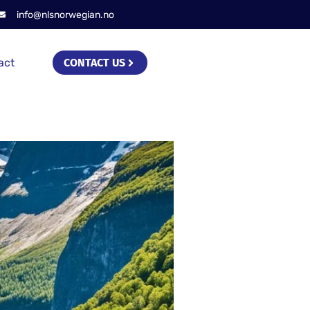
info@nlsnorwegian.no
act
CONTACT US