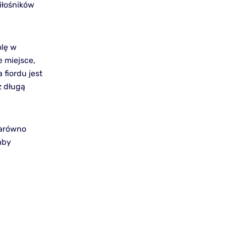
iłośników
olę w
e miejsce,
 fiordu jest
z długą
zarówno
aby