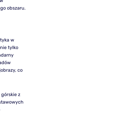
 w
ego obszaru.
styka w
nie tylko
ndarny
padów
jobrazy, co
 górskie z
odstawowych
o