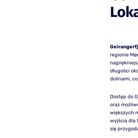
Loka
Geirangerf
regionie Mø
najpiękniejs
długości oko
dolinami, c
Dostęp do Ge
oraz możliw
większych m
wyjścia dla
się przygod