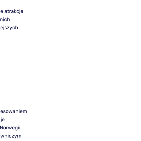
ie atrakcje
 nich
ejszych
eresowaniem
je
Norwegii.
lowniczymi