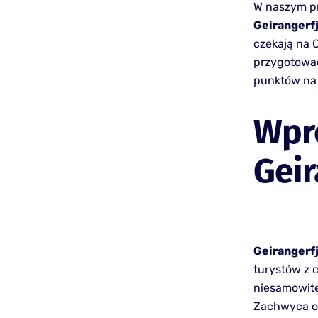
W naszym p
Geirangerf
czekają na C
przygotować
punktów na
Wpr
Geir
Geirangerf
turystów z 
niesamowite
Zachwyca on