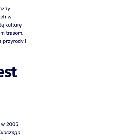
każdy
jach w
ą kulturę
nym trasom,
a przyrody i
est
O w 2005
Dlaczego