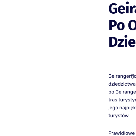
Geir
Po 
Dzi
Geirangerfj
dziedzictwa
po Geirange
tras turyst
jego najpię
turystów.
Prawidłowe 