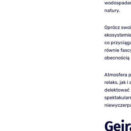
wodospadami
natury.
Oprócz swoi
ekosystemie 
co przyciąg
równie fasc
obecnością 
Atmosfera p
relaks, jak 
delektować 
spektakular
niewyczerpa
Geir