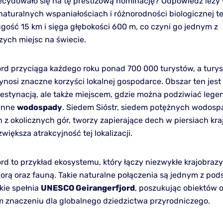
cydowało się na tę prestiżową nominację? Odpowiedź leży
naturalnych wspaniałościach i różnorodności biologicznej t
ugość 15 km i sięga głębokości 600 m, co czyni go jednym z
zych miejsc na świecie.
ord przyciąga każdego roku ponad 700 000 turystów, a tury
ynosi znaczne korzyści lokalnej gospodarce. Obszar ten jest 
estynacją, ale także miejscem, gdzie można podziwiać lege
łynne
wodospady
. Siedem Sióstr, siedem potężnych wodos
 z okolicznych gór, tworzy zapierające dech w piersiach kra
iększa atrakcyjność tej lokalizacji.
rd to przykład ekosystemu, który łączy niezwykłe krajobrazy
lorą oraz fauną. Takie naturalne połączenia są jednym z p
akie spełnia
UNESCO Geirangerfjord
, poszukując obiektów 
 znaczeniu dla globalnego dziedzictwa przyrodniczego.