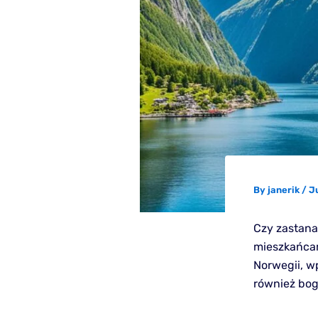
By
janerik
/
J
Czy zastanaw
mieszkańcam
Norwegii, wp
również boga