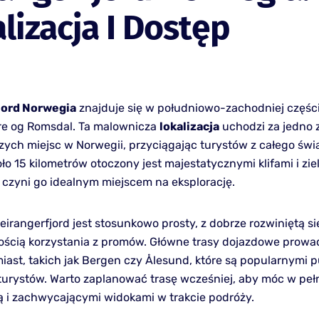
lizacja I Dostęp
jord Norwegia
znajduje się w południowo-zachodniej części
re og Romsdal. Ta malownicza
lokalizacja
uchodzi za jedno 
zych miejsc w Norwegii, przyciągając turystów z całego świa
ło 15 kilometrów otoczony jest majestatycznymi klifami i zi
o czyni go idealnym miejscem na eksplorację.
irangerfjord jest stosunkowo prosty, z dobrze rozwiniętą si
ością korzystania z promów. Główne trasy dojazdowe prowa
iast, takich jak Bergen czy Ålesund, które są popularnymi 
 turystów. Warto zaplanować trasę wcześniej, aby móc w pełn
ą i zachwycającymi widokami w trakcie podróży.