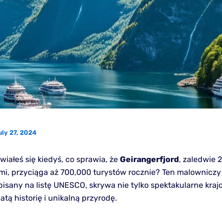
uly 27, 2024
iałeś się kiedyś, co sprawia, że
Geirangerfjord
, zaledwie 
i, przyciąga aż 700,000 turystów rocznie? Ten malowniczy
isany na listę UNESCO, skrywa nie tylko spektakularne krajo
tą historię i unikalną przyrodę.