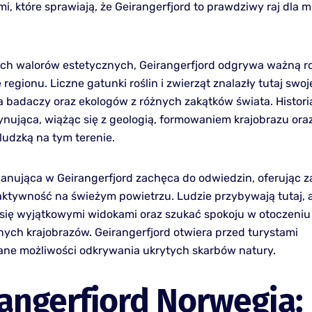
, które sprawiają, że Geirangerfjord to prawdziwy raj dla m
ch walorów estetycznych, Geirangerfjord odgrywa ważną r
regionu. Liczne gatunki roślin i zwierząt znalazły tutaj swoj
a badaczy oraz ekologów z różnych zakątków świata. Historia
ynująca, wiążąc się z geologią, formowaniem krajobrazu ora
ludzką na tym terenie.
anująca w Geirangerfjord zachęca do odwiedzin, oferując 
i aktywność na świeżym powietrzu. Ludzie przybywają tutaj, 
się wyjątkowymi widokami oraz szukać spokoju w otoczeniu
nych krajobrazów. Geirangerfjord otwiera przed turystami
ne możliwości odkrywania ukrytych skarbów natury.
angerfjord Norwegia: