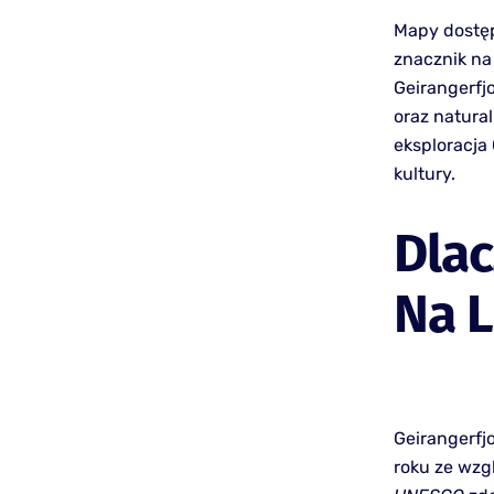
Mapy dostęp
znacznik na 
Geirangerfj
oraz natural
eksploracja 
kultury.
Dlac
Na L
Geirangerfj
roku ze wzg