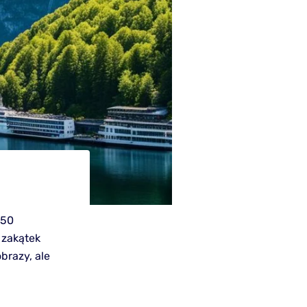
250
 zakątek
brazy, ale