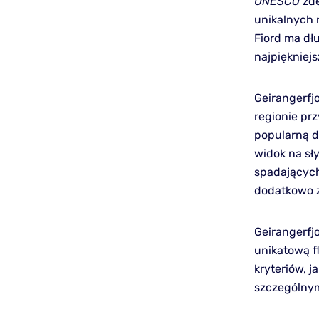
UNESCO
zde
unikalnych 
Fiord ma dł
najpiękniejs
Geirangerfj
regionie prz
popularną d
widok na s
spadających
dodatkowo zw
Geirangerfjo
unikatową f
kryteriów, j
szczególnym