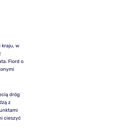
 kraju, w
z
ta. Fiord o
elonymi
ecią dróg
dzą z
punktami
i cieszyć