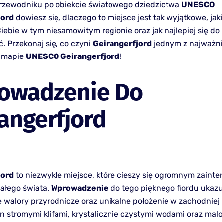
rzewodniku po obiekcie światowego dziedzictwa
UNESCO
jord
dowiesz się, dlaczego to miejsce jest tak wyjątkowe, jak
iebie w tym niesamowitym regionie oraz jak najlepiej się do
. Przekonaj się, co czyni
Geirangerfjord
jednym z najważni
 mapie
UNESCO Geirangerfjord
!
owadzenie Do
angerfjord
jord
to niezwykłe miejsce, które cieszy się ogromnym zaint
całego świata.
Wprowadzenie
do tego pięknego fiordu ukazu
 walory przyrodnicze oraz unikalne położenie w zachodniej 
 stromymi klifami, krystalicznie czystymi wodami oraz ma