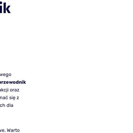
ik
owego
przewodnik
kcji oraz
nać się z
ch dla
we. Warto