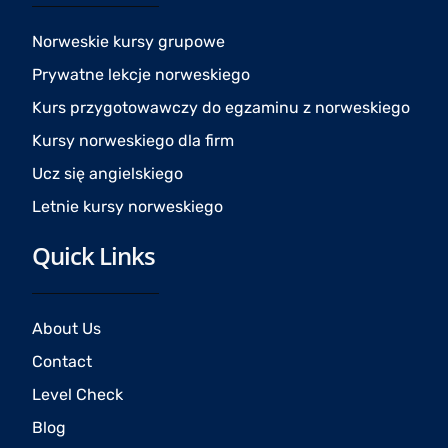
o
g
b
o
r
e
Norweskie kursy grupowe
k
a
Prywatne lekcje norweskiego
m
Kurs przygotowawczy do egzaminu z norweskiego
Kursy norweskiego dla firm
Ucz się angielskiego
Letnie kursy norweskiego
Quick Links
About Us
Contact
Level Check
Blog