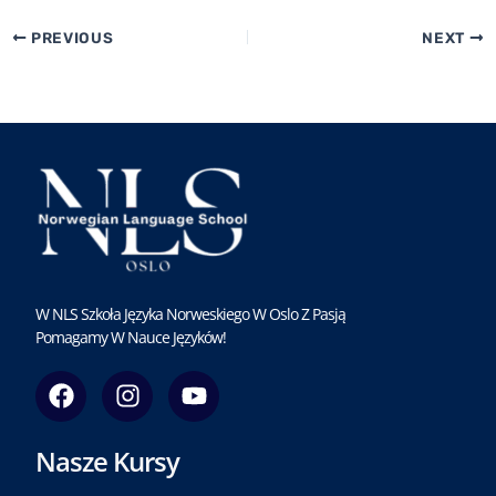
PREVIOUS
NEXT
W NLS Szkoła Języka Norweskiego W Oslo Z Pasją
Pomagamy W Nauce Języków!
F
I
Y
a
n
o
c
s
u
Nasze Kursy
e
t
t
b
a
u