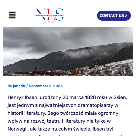
Skip
Menu
to
CONTACT US
content
By
janerik
/
September 5, 2025
Henryk Ibsen, urodzony 20 marca 1828 roku w Skien,
jest jednym z najważniejszych dramatopisarzy w
historii literatury. Jego twórczość miała ogromny
wpływ na rozwój teatru i literatury nie tylko w
Norwegii, ale także na całym świecie. Ibsen był