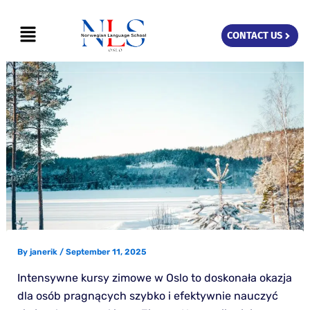
Skip
Menu
to
CONTACT US
content
By
janerik
/
September 11, 2025
Intensywne kursy zimowe w Oslo to doskonała okazja
dla osób pragnących szybko i efektywnie nauczyć