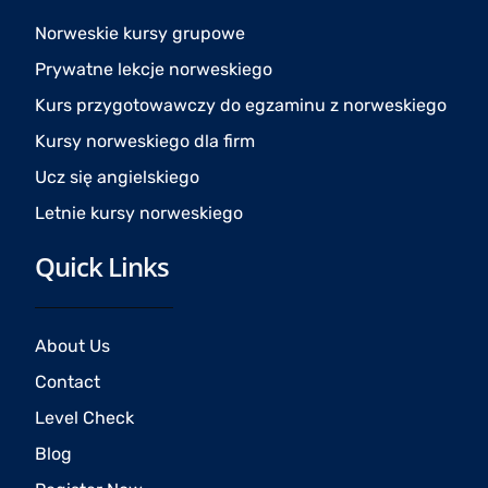
o
g
b
o
r
e
Norweskie kursy grupowe
k
a
Prywatne lekcje norweskiego
m
Kurs przygotowawczy do egzaminu z norweskiego
Kursy norweskiego dla firm
Ucz się angielskiego
Letnie kursy norweskiego
Quick Links
About Us
Contact
Level Check
Blog