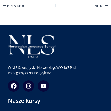
PREVIOUS
NEXT
W NLS Szkoła Języka Norweskiego W Oslo Z Pasją
Pomagamy W Nauce Języków!
F
I
Y
a
n
o
c
s
u
Nasze Kursy
e
t
t
b
a
u