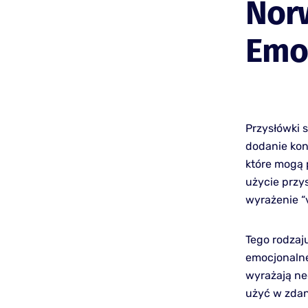
Nor
Emo
Przysłówki 
dodanie kon
które mogą 
użycie przys
wyrażenie “v
Tego rodzaju
emocjonalne
wyrażają ne
użyć w zdani