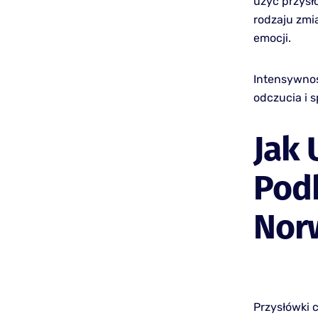
użyć przysłó
rodzaju zmia
emocji.
Intensywno
odczucia i 
Jak
Pod
Nor
Przysłówki 