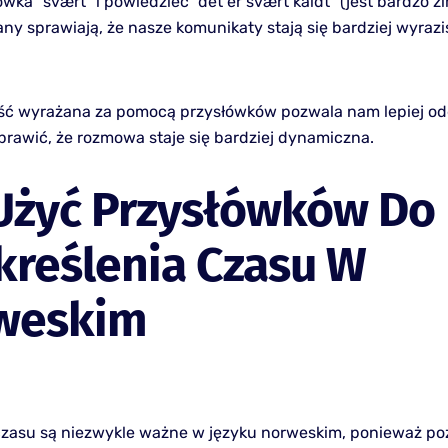
wka “svært” i powiedzieć “det er svært kaldt” (jest bardzo z
ny sprawiają, że nasze komunikaty stają się bardziej wyrazis
ść wyrażana za pomocą przysłówków pozwala nam lepiej o
sprawić, że rozmowa staje się bardziej dynamiczna.
 Użyć Przysłówków Do
kreślenia Czasu W
weskim
czasu są niezwykle ważne w języku norweskim, ponieważ po