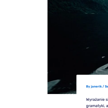
By
janerik
/
S
Wyrażanie s
gramatyki, a