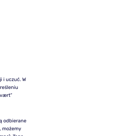
 i uczuć. W
reśleniu
svært”
ą odbierane
o), możemy