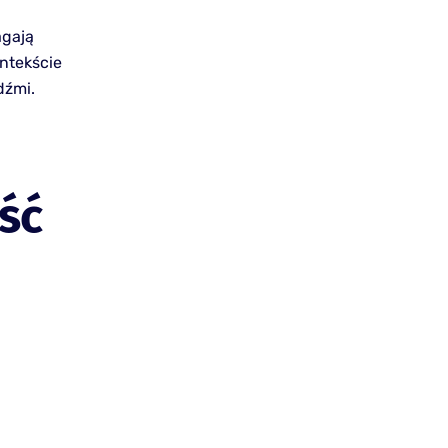
agają
ntekście
dźmi.
ść