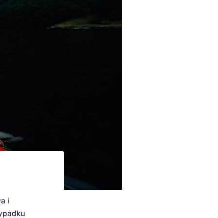
a i
zypadku