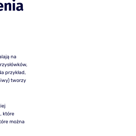
enia
lają na
przysłówków,
Na przykład,
liwy) tworzy
iej
, które
które można