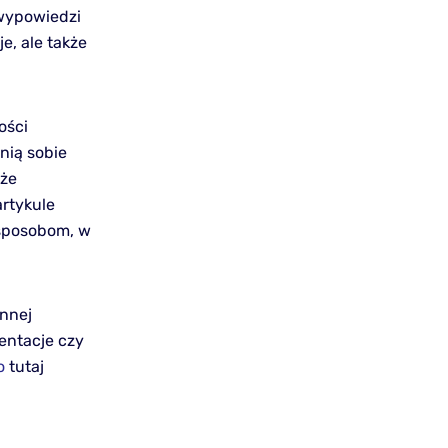
 wypowiedzi
je, ale także
ości
nią sobie
oże
artykule
 sposobom, w
ennej
zentacje czy
o
tutaj