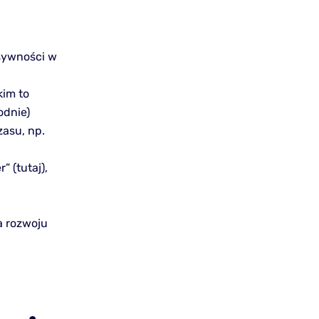
sywności w
im to
odnie)
asu, np.
 (tutaj),
a rozwoju