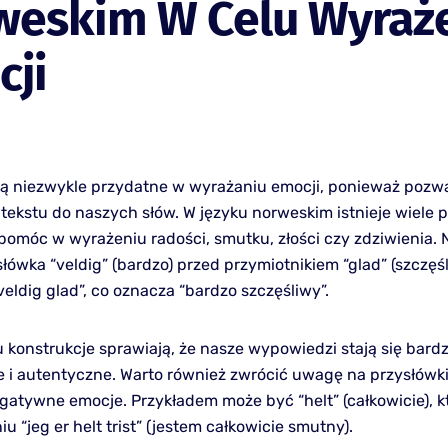
weskim W Celu Wyraż
cji
są niezwykle przydatne w wyrażaniu emocji, ponieważ pozwa
tekstu do naszych słów. W języku norweskim istnieje wiele 
pomóc w wyrażeniu radości, smutku, złości czy zdziwienia. 
łówka “veldig” (bardzo) przed przymiotnikiem “glad” (szczęś
eldig glad”, co oznacza “bardzo szczęśliwy”.
 konstrukcje sprawiają, że nasze wypowiedzi stają się bardz
 i autentyczne. Warto również zwrócić uwagę na przysłówki
gatywne emocje. Przykładem może być “helt” (całkowicie), 
u “jeg er helt trist” (jestem całkowicie smutny).