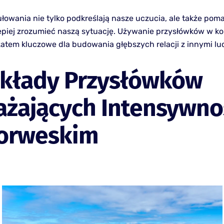
ułowania nie tylko podkreślają nasze uczucia, ale także pom
piej zrozumieć naszą sytuację. Używanie przysłówków w ko
 zatem kluczowe dla budowania głębszych relacji z innymi lu
ykłady Przysłówków
ażających Intensywno
orweskim