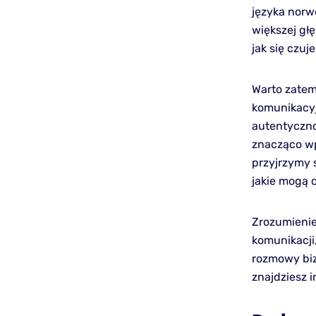
języka norw
większej głę
jak się czuj
Warto zatem
komunikacyj
autentyczno
znacząco wp
przyjrzymy 
jakie mogą 
Zrozumienie
komunikacji,
rozmowy bi
znajdziesz 