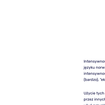
Intensywnoś
języku norw
intensywnoś
(bardzo), “e
Użycie tych
przez innych