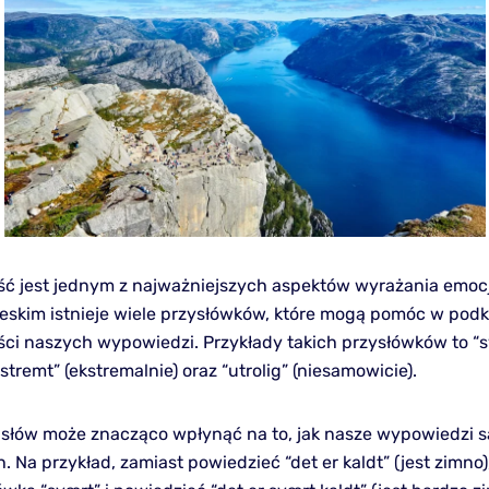
ć jest jednym z najważniejszych aspektów wyrażania emocji
eskim istnieje wiele przysłówków, które mogą pomóc w podk
ci naszych wypowiedzi. Przykłady takich przysłówków to “
kstremt” (ekstremalnie) oraz “utrolig” (niesamowicie).
 słów może znacząco wpłynąć na to, jak nasze wypowiedzi s
. Na przykład, zamiast powiedzieć “det er kaldt” (jest zimn