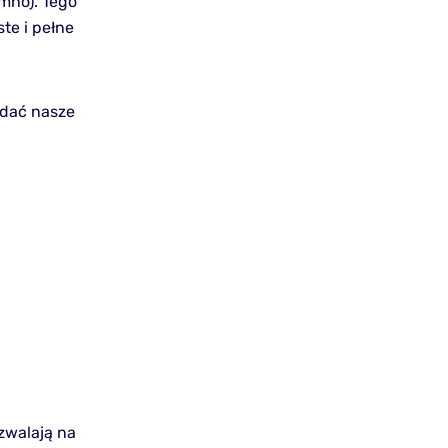
imno). Tego
te i pełne
ddać nasze
zwalają na