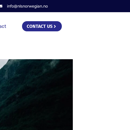
info@nlsnorwegian.no
act
CONTACT US