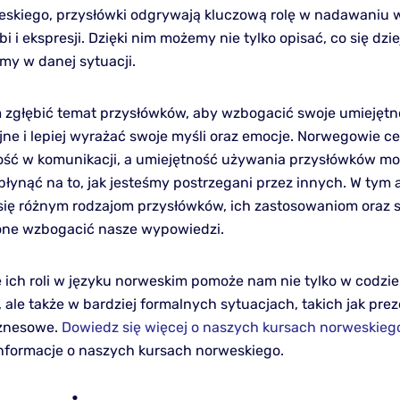
eskiego, przysłówki odgrywają kluczową rolę w nadawaniu
bi i ekspresji. Dzięki nim możemy nie tylko opisać, co się dzie
emy w danej sytuacji.
 zgłębić temat przysłówków, aby wzbogacić swoje umiejętn
ne i lepiej wyrażać swoje myśli oraz emocje. Norwegowie ce
ść w komunikacji, a umiejętność używania przysłówków m
łynąć na to, jak jesteśmy postrzegani przez innych. W tym 
się różnym rodzajom przysłówków, ich zastosowaniom oraz
one wzbogacić nasze wypowiedzi.
 ich roli w języku norweskim pomoże nam nie tylko w codzi
 ale także w bardziej formalnych sytuacjach, takich jak pre
znesowe.
Dowiedz się więcej o naszych kursach norweskieg
informacje o naszych kursach norweskiego.