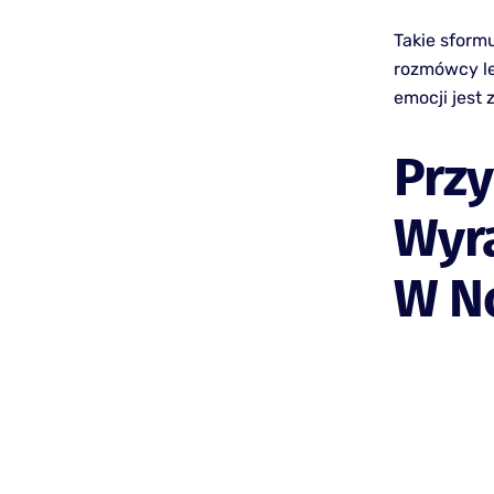
Takie sform
rozmówcy le
emocji jest
Prz
Wyr
W N