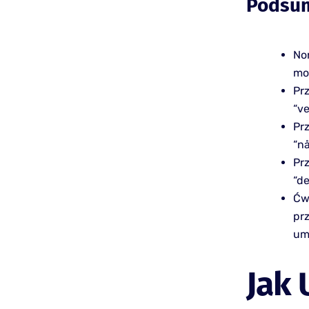
Podsu
No
mo
Pr
“ve
Pr
“nå
Prz
“de
Ćw
pr
um
Jak