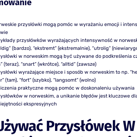
mowanie
rweskie przysłówki mogą pomóc w wyrażaniu emocji i inten
wie
zykłady przysłówków wyrażających intensywność w norwesk
ldig” (bardzo), “ekstremt” (ekstremalnie), “utrolig” (niewiaryg
zysłówki w norweskim mogą być używane do podkreślenia cz
” (teraz), “snart” (wkrótce), “alltid” (zawsze)
ysłówki wyrażające miejsce i sposób w norweskim to np. “her”
r” (tam), “fort” (szybko), “langsomt” (wolno)
iczenia praktyczne mogą pomóc w doskonaleniu używania
zysłówków w norweskim, a unikanie błędów jest kluczowe dl
iejętności ekspresyjnych
 Używać Przysłówek W