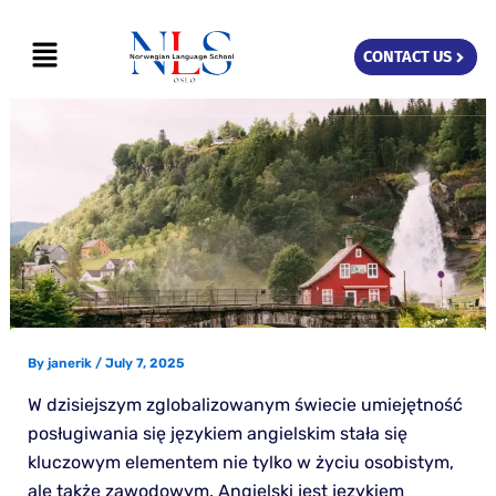
Skip
Menu
to
CONTACT US
content
By
janerik
/
July 7, 2025
W dzisiejszym zglobalizowanym świecie umiejętność
posługiwania się językiem angielskim stała się
kluczowym elementem nie tylko w życiu osobistym,
ale także zawodowym. Angielski jest językiem