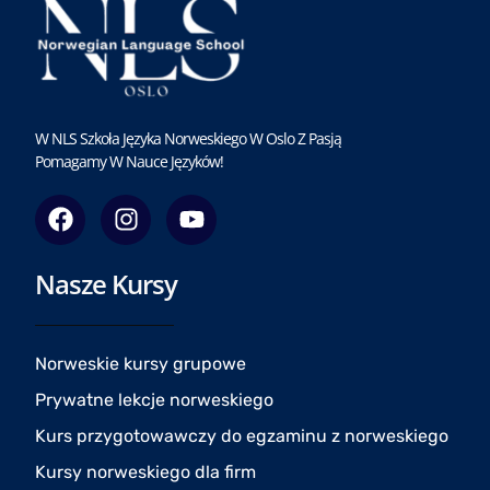
W NLS Szkoła Języka Norweskiego W Oslo Z Pasją
Pomagamy W Nauce Języków!
F
I
Y
a
n
o
c
s
u
Nasze Kursy
e
t
t
b
a
u
o
g
b
o
r
e
Norweskie kursy grupowe
k
a
Prywatne lekcje norweskiego
m
Kurs przygotowawczy do egzaminu z norweskiego
Kursy norweskiego dla firm