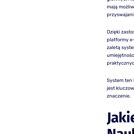
mają możliw
przyswajani
Dzięki zast
platformy e-
zaletą syst
umiejętności
praktycznyc
System ten 
jest klucz
znaczenie.
Jaki
Nauk