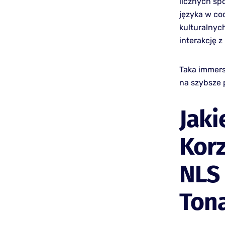
licznych sp
języka w co
kulturalnyc
interakcję z
Taka immersj
na szybsze 
Jaki
Korz
NLS 
Ton