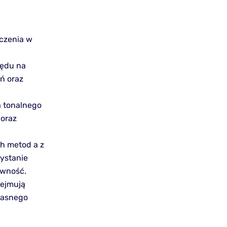
czenia w
lędu na
ń oraz
a tonalnego
 oraz
h metod a z
ystanie
ywność.
bejmują
własnego