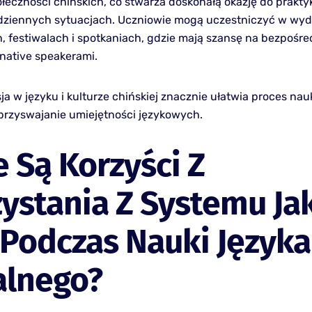
ołeczności chińskich, co stwarza doskonałą okazję do prakt
dziennych sytuacjach. Uczniowie mogą uczestniczyć w wy
h, festiwalach i spotkaniach, gdzie mają szansę na bezpośre
 native speakerami.
a w języku i kulturze chińskiej znacznie ułatwia proces nau
przyswajanie umiejętności językowych.
e Są Korzyści Z
ystania Z Systemu Ja
Podczas Nauki Języka
alnego?