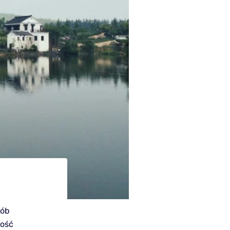
sób
ność