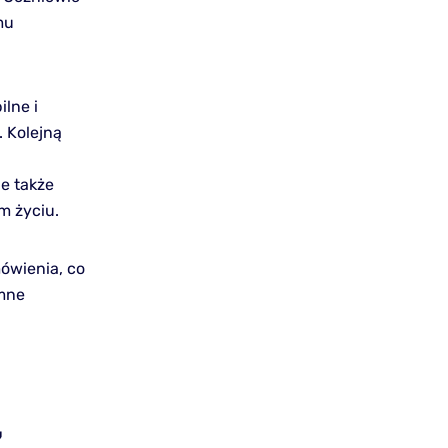
mu
ilne i
. Kolejną
le także
m życiu.
mówienia, co
omne
Z