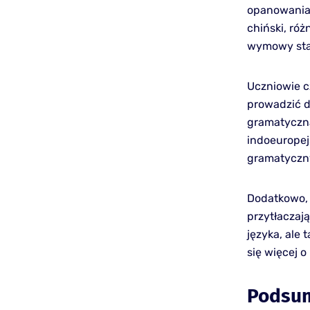
opanowania 
chiński, ró
wymowy sta
Uczniowie c
prowadzić d
gramatyczna
indoeuropej
gramatyczny
Dodatkowo, 
przytłaczaj
języka, ale
się więcej 
Podsu