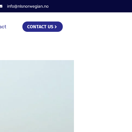
info@nlsnorwegian.no
act
CONTACT US