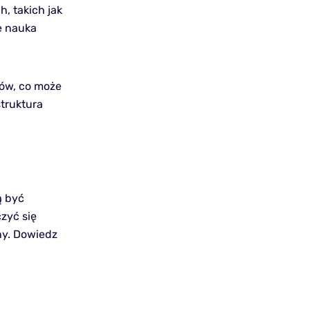
, takich jak
e nauka
nów, co może
truktura
ą być
zyć się
ny. Dowiedz