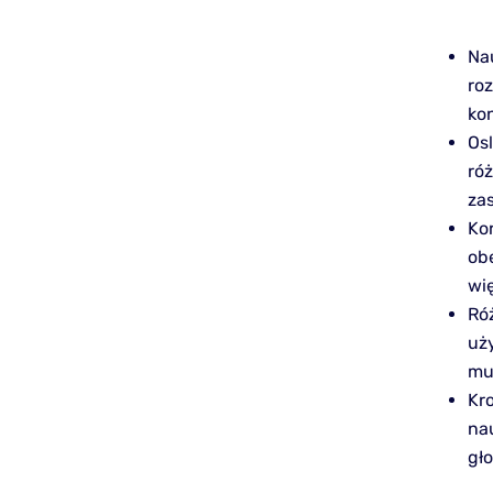
Na
ro
kon
Os
ró
za
Ko
ob
wi
Ró
uż
mu
Kr
na
gł