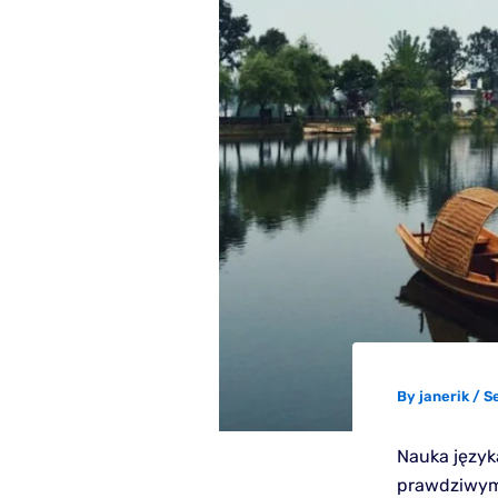
By
janerik
/
S
Nauka język
prawdziwym