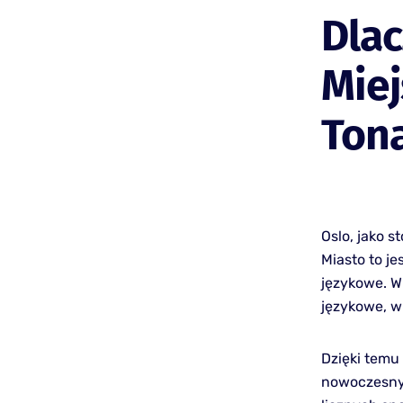
Dlac
Miej
Ton
Oslo, jako s
Miasto to je
językowe. W
językowe, w
Dzięki temu
nowoczesnyc