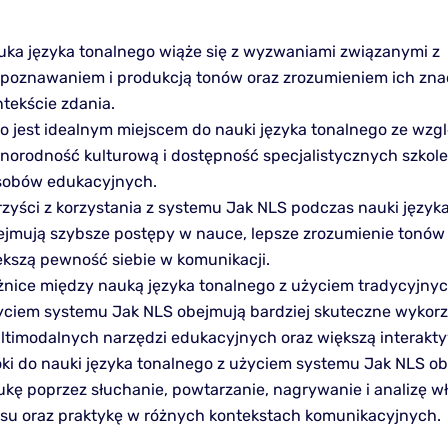
uka języka tonalnego wiąże się z wyzwaniami związanymi z
zpoznawaniem i produkcją tonów oraz zrozumieniem ich zna
tekście zdania.
lo jest idealnym miejscem do nauki języka tonalnego ze wzg
żnorodność kulturową i dostępność specjalistycznych szkole
sobów edukacyjnych.
rzyści z korzystania z systemu Jak NLS podczas nauki język
ejmują szybsze postępy w nauce, lepsze zrozumienie tonów
ększą pewność siebie w komunikacji.
żnice między nauką języka tonalnego z użyciem tradycyjnyc
yciem systemu Jak NLS obejmują bardziej skuteczne wykorz
ltimodalnych narzędzi edukacyjnych oraz większą interakt
oki do nauki języka tonalnego z użyciem systemu Jak NLS o
ukę poprzez słuchanie, powtarzanie, nagrywanie i analizę 
osu oraz praktykę w różnych kontekstach komunikacyjnych.