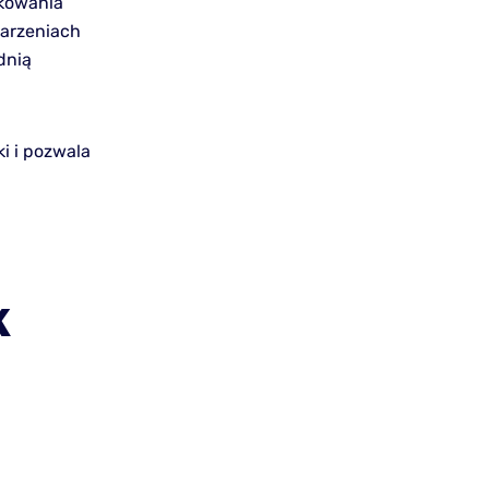
ykowania
darzeniach
dnią
ki i pozwala
k