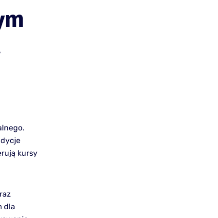
nym
a
alnego.
adycje
erują kursy
raz
 dla