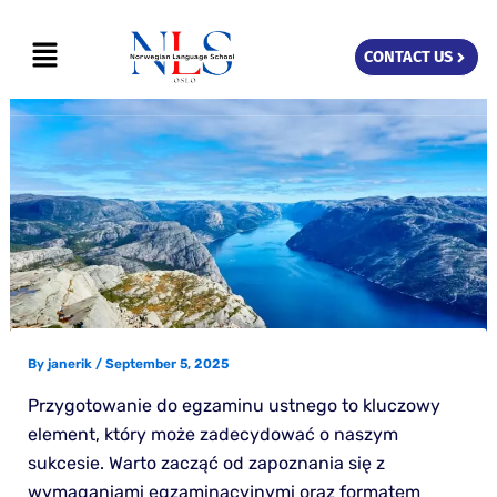
Skip
Menu
to
CONTACT US
content
By
janerik
/
September 5, 2025
Przygotowanie do egzaminu ustnego to kluczowy
element, który może zadecydować o naszym
sukcesie. Warto zacząć od zapoznania się z
wymaganiami egzaminacyjnymi oraz formatem