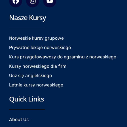
a
n
o
c
s
u
Nasze Kursy
e
t
t
b
a
u
o
g
b
o
r
e
Norweskie kursy grupowe
k
a
Prywatne lekcje norweskiego
m
Kurs przygotowawczy do egzaminu z norweskiego
Kursy norweskiego dla firm
Ucz się angielskiego
Letnie kursy norweskiego
Quick Links
About Us