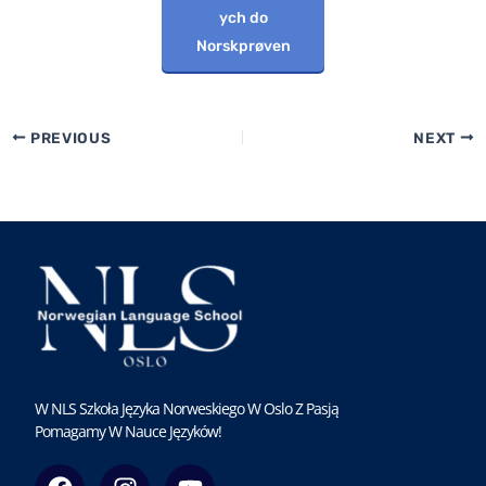
ych do
Norskprøven
PREVIOUS
NEXT
W NLS Szkoła Języka Norweskiego W Oslo Z Pasją
Pomagamy W Nauce Języków!
F
I
Y