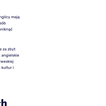
nglicy mają
osób
uniknąć
 za zbyt
 angielskie
weskiej
kultur i
ch