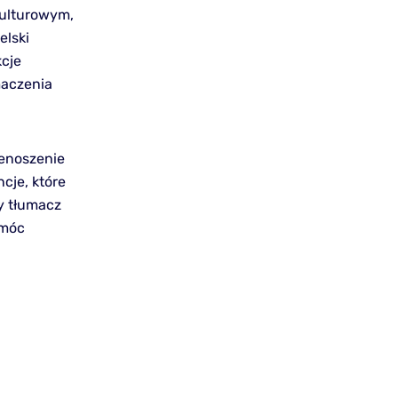
kulturowym,
elski
kcje
maczenia
zenoszenie
cje, które
y tłumacz
 móc