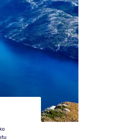
ko
stu