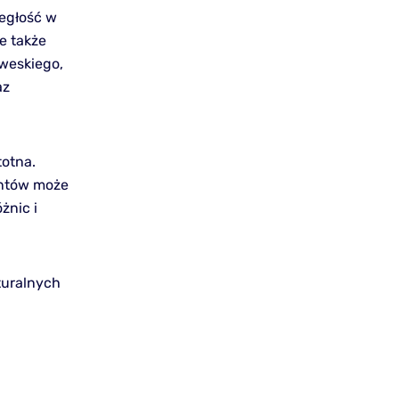
iegłość w
e także
rweskiego,
az
totna.
entów może
żnic i
turalnych