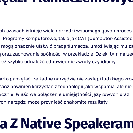
ych czasach istnieje wiele narzędzi wspomagających proces
. Programy komputerowe, takie jak CAT (Computer-Assisted
), mogą znacznie ułatwić pracę tłumacza, umożliwiając mu z
ą oraz zachowanie spójności w przekładzie. Dzięki tym narz
eż szybko odnaleźć odpowiednie zwroty czy idiomy.
rto pamiętać, że żadne narzędzie nie zastąpi ludzkiego zro
umacz powinien korzystać z technologii jako wsparcia, ale ni
tycznie. Właściwe połączenie umiejętności językowych oraz
h narzędzi może przynieść znakomite rezultaty.
a Z Native Speakeram