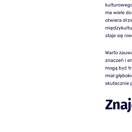
kulturowego
ma wiele do 
otwiera drzw
międzykultu
staje się ni
Warto zauważ
znaczeń i em
mogą być tr
miał głębok
skutecznie 
Zna