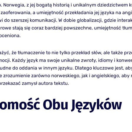
. Norwegia, z jej bogatą historią i unikalnym dziedzictwem 
zaoferowania, a umiejętność przekładania jej języka na angi
i do szerszej komunikacji. W dobie globalizacji, gdzie intera
rowe stają się coraz bardziej powszechne, umiejętność tłu
eoceniona.
yć, że tłumaczenie to nie tylko przekład słów, ale także pr
ocji. Każdy język ma swoje unikalne zwroty, idiomy i konwen
udne do oddania w innym języku. Dlatego kluczowe jest, ab
ie zrozumienie zarówno norweskiego, jak i angielskiego, aby
przekazać zamysł autora tekstu.
jomość Obu Języków