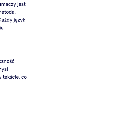
umaczy jest
metoda,
Każdy język
ie
eczność
mysł
 tekście, co