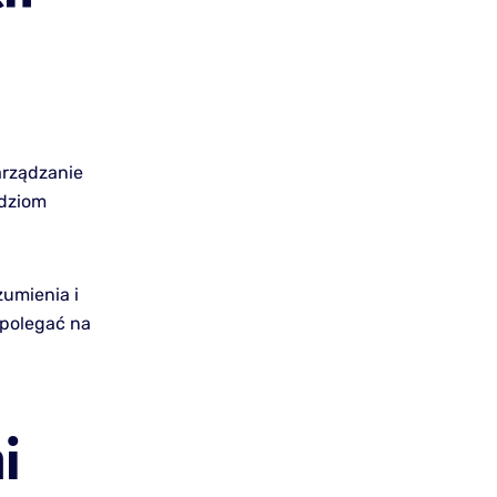
arządzanie
ędziom
zumienia i
e polegać na
i