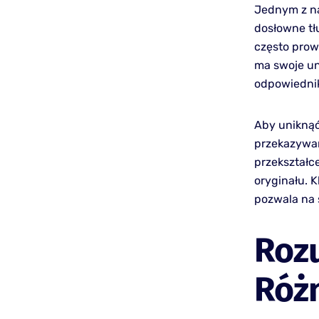
Jednym z na
dosłowne tł
często prow
ma swoje un
odpowiednik
Aby uniknąć
przekazywan
przekształce
oryginału. 
pozwala na 
Roz
Róż