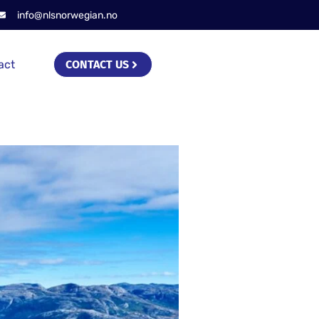
info@nlsnorwegian.no
act
CONTACT US