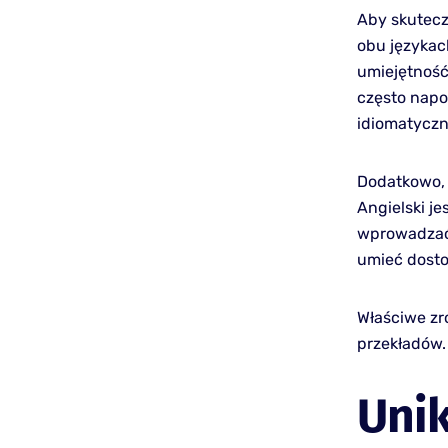
Aby skutecz
obu językach
umiejętność
często napo
idiomatyczn
Dodatkowo, 
Angielski j
wprowadzać
umieć dosto
Właściwe zr
przekładów.
Uni