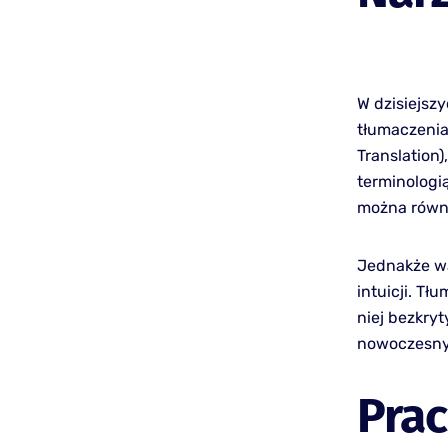
W dzisiejsz
tłumaczenia
Translation
terminologi
można równi
Jednakże wa
intuicji. Tł
niej bezkry
nowoczesnyc
Prac