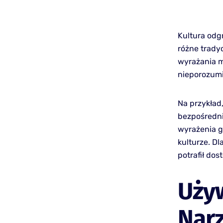
Kultura odg
różne trady
wyrażania m
nieporozumi
Na przykład
bezpośrednie
wyrażenia g
kulturze. Dl
potrafił do
Uży
Nar