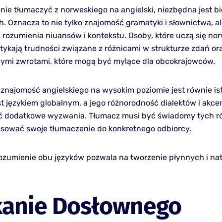
nie tłumaczyć z norweskiego na angielski, niezbędna jest b
. Oznacza to nie tylko znajomość gramatyki i słownictwa, al
 rozumienia niuansów i kontekstu. Osoby, które uczą się no
tykają trudności związane z różnicami w strukturze zdań or
ymi zwrotami, które mogą być mylące dla obcokrajowców.
znajomość angielskiego na wysokim poziomie jest równie is
est językiem globalnym, a jego różnorodność dialektów i akc
 dodatkowe wyzwania. Tłumacz musi być świadomy tych ró
sować swoje tłumaczenie do konkretnego odbiorcy.
ozumienie obu języków pozwala na tworzenie płynnych i na
kanie Dosłownego