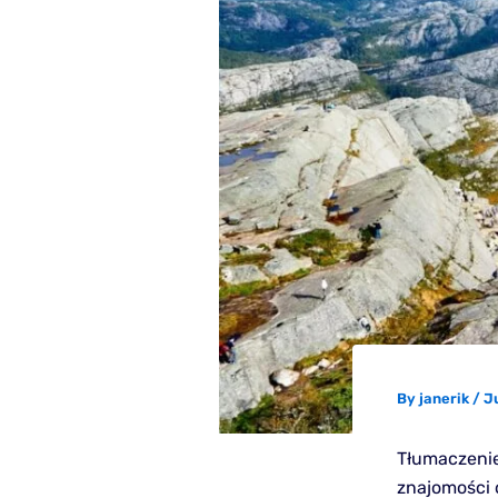
By
janerik
/
Ju
Tłumaczenie
znajomości o