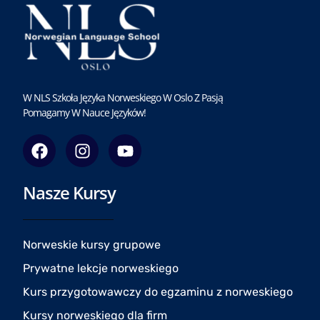
W NLS Szkoła Języka Norweskiego W Oslo Z Pasją
Pomagamy W Nauce Języków!
F
I
Y
a
n
o
c
s
u
Nasze Kursy
e
t
t
b
a
u
o
g
b
o
r
e
Norweskie kursy grupowe
k
a
Prywatne lekcje norweskiego
m
Kurs przygotowawczy do egzaminu z norweskiego
Kursy norweskiego dla firm