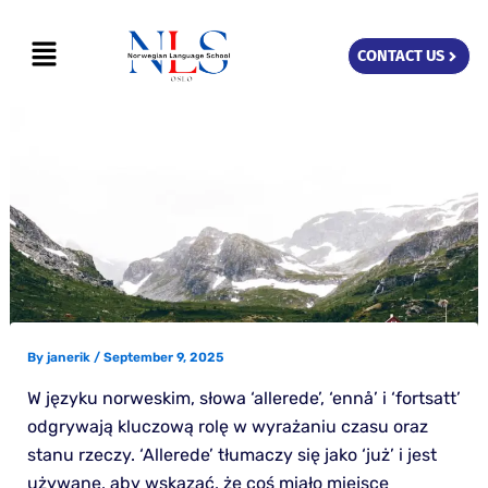
Skip
Menu
to
CONTACT US
content
By
janerik
/
September 9, 2025
W języku norweskim, słowa ‘allerede’, ‘ennå’ i ‘fortsatt’
odgrywają kluczową rolę w wyrażaniu czasu oraz
stanu rzeczy. ‘Allerede’ tłumaczy się jako ‘już’ i jest
używane, aby wskazać, że coś miało miejsce