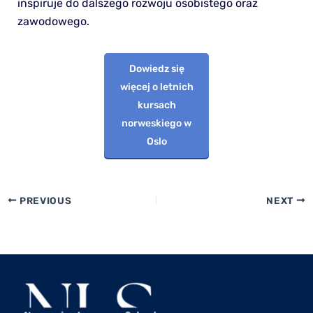
inspiruje do dalszego rozwoju osobistego oraz
zawodowego.
Dowiedz się
więcej o letnich
kursach
norweskiego w
Oslo
PREVIOUS
NEXT