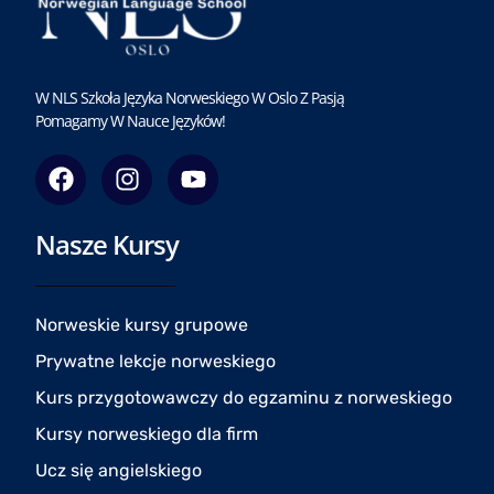
W NLS Szkoła Języka Norweskiego W Oslo Z Pasją
Pomagamy W Nauce Języków!
F
I
Y
a
n
o
c
s
u
Nasze Kursy
e
t
t
b
a
u
o
g
b
o
r
e
Norweskie kursy grupowe
k
a
Prywatne lekcje norweskiego
m
Kurs przygotowawczy do egzaminu z norweskiego
Kursy norweskiego dla firm
Ucz się angielskiego