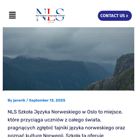
Skip
Menu
to
CONTACT US
content
By
janerik
/
September 12, 2025
NLS Szkoła Języka Norweskiego w Oslo to miejsce,
które przyciąga uczniów z całego świata,
pragnących zgłębić tajniki języka norweskiego oraz
poznać kulturę Norwegii. Szkoła ta oferuje