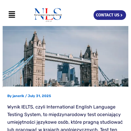
Skip
Menu
to
CONTACT US
content
By
janerik
/
July 31, 2025
Wynik IELTS, czyli International English Language
Testing System, to międzynarodowy test oceniający
umiejętności językowe osób, które pragną studiować
lub pracować w krajach anglojęzycznych. Test ten