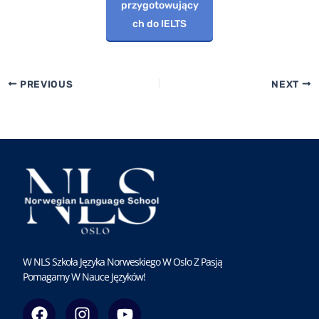
przygotowujący
ch do IELTS
PREVIOUS
NEXT
W NLS Szkoła Języka Norweskiego W Oslo Z Pasją
Pomagamy W Nauce Języków!
F
I
Y