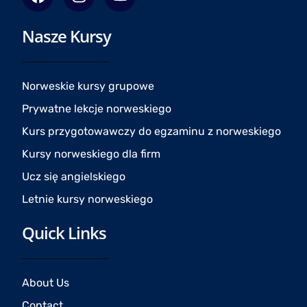
a
n
o
c
s
u
Nasze Kursy
e
t
t
b
a
u
o
g
b
o
r
e
Norweskie kursy grupowe
k
a
Prywatne lekcje norweskiego
m
Kurs przygotowawczy do egzaminu z norweskiego
Kursy norweskiego dla firm
Ucz się angielskiego
Letnie kursy norweskiego
Quick Links
About Us
Contact