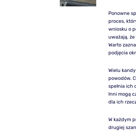
Ponowne spr
proces, któ
wniosku o p
uważają, że
Warto zazna
podjęcia ok
Wielu kand
powodów. C
spełnia ich
Inni mogą c
dla ich rze
W każdym p
drugiej sza