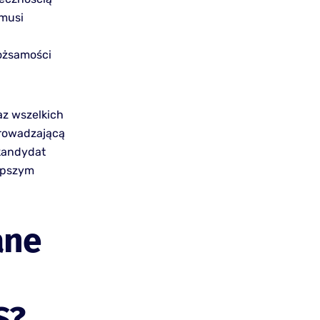
 musi
ożsamości
az wszelkich
rowadzającą
 kandydat
epszym
ane
S?