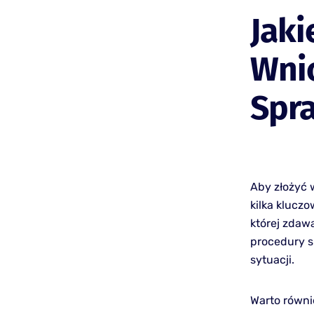
Jaki
Wni
Spr
Aby złożyć 
kilka kluczo
której zdaw
procedury s
sytuacji.
Warto równi