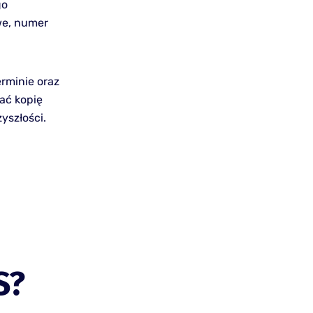
go
we, numer
rminie oraz
ać kopię
yszłości.
S?