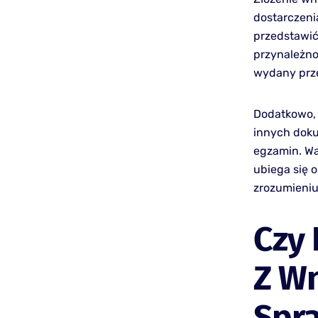
dostarczeni
przedstawić
przynależno
wydany prze
Dodatkowo, 
innych dok
egzamin. Wa
ubiega się 
zrozumieniu
Czy 
Z W
Spr