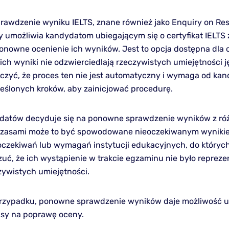
awdzenie wyniku IELTS, znane również jako Enquiry on Resu
ry umożliwia kandydatom ubiegającym się o certyfikat IELTS 
onowne ocenienie ich wyników. Jest to opcja dostępna dla o
 ich wyniki nie odzwierciedlają rzeczywistych umiejętności 
czyć, że proces ten nie jest automatyczny i wymaga od ka
reślonych kroków, aby zainicjować procedurę.
ydatów decyduje się na ponowne sprawdzenie wyników z ró
zasami może to być spowodowane nieoczekiwanym wynikiem
 oczekiwań lub wymagań instytucji edukacyjnych, do których 
zuć, że ich wystąpienie w trakcie egzaminu nie było reprez
czywistych umiejętności.
rzypadku, ponowne sprawdzenie wyników daje możliwość u
nsy na poprawę oceny.