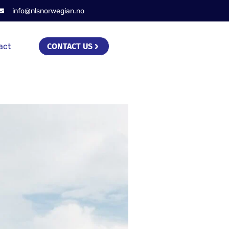
info@nlsnorwegian.no
act
CONTACT US