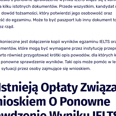
a kilku istotnych dokumentów. Przede wszystkim, kandydat
 dowód tożsamości, który potwierdzi jego osobowość oraz
ść do egzaminu. Może to być paszport lub inny dokument t
z rząd.
konieczne jest dołączenie kopii wyników egzaminu IELTS or
umentów, które mogą być wymagane przez instytucję przep
rto również przygotować krótki opis powodów, dla których
o ponowne sprawdzenie wyników. Taki opis może pomóc w l
 sytuacji przez osoby zajmujące się wnioskiem.
Istnieją Opłaty Związ
nioskiem O Ponowne
awdzenie Wyniku IELT