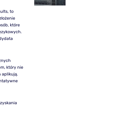
lts, to
złożenie
sób, które
językowych.
ndydata
żnych
, który nie
aplikują.
entatywne
zyskania