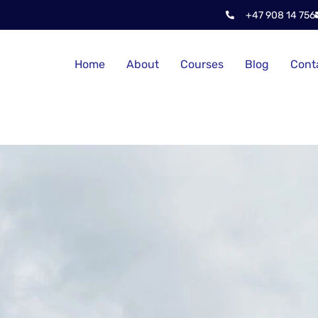
+47 908 14 756
Home
About
Courses
Blog
Cont