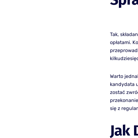
Tak, składa
opłatami. Ko
przeprowadz
kilkudziesi
Warto jedna
kandydata u
zostać zwróc
przekonanie
się z regul
Jak 