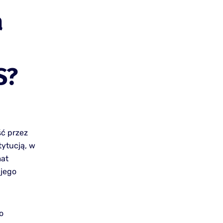
a
S?
ść przez
tytucją, w
mat
 jego
o