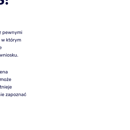
 z pewnymi
, w którym
e
 wniosku.
cena
 może
tnieje
nie zapoznać