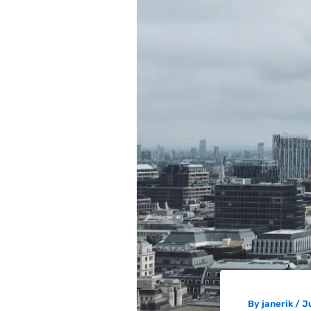
By
janerik
/
J