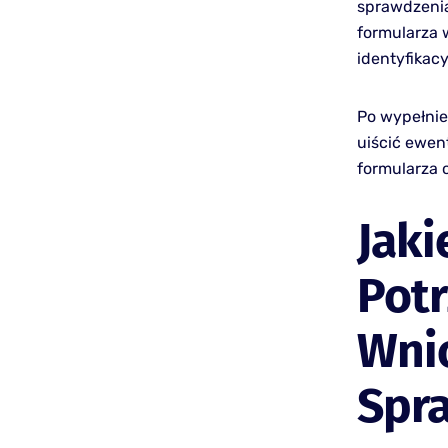
sprawdzenia
formularza 
identyfikac
Po wypełnie
uiścić ewen
formularza 
Jak
Potr
Wni
Spr