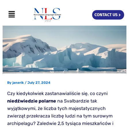
Skip
Menu
to
CONTACT US
content
By
janerik
/
July 27, 2024
Czy kiedykolwiek zastanawialiście się, co czyni
niedźwiedzie polarne
na Svalbardzie tak
wyjątkowymi, że liczba tych majestatycznych
zwierząt przekracza liczbę ludzi na tym surowym
archipelagu? Zaledwie 2,5 tysiąca mieszkańców i