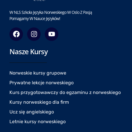
W NLS Szkoła Języka Norweskiego W Oslo Z Pasją
Pomagamy W Nauce Języków!
F
I
Y
a
n
o
c
s
u
Nasze Kursy
e
t
t
b
a
u
o
g
b
o
r
e
Norweskie kursy grupowe
k
a
Prywatne lekcje norweskiego
m
Kurs przygotowawczy do egzaminu z norweskiego
Kursy norweskiego dla firm
Ucz się angielskiego
Letnie kursy norweskiego