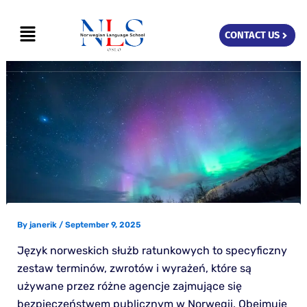
Skip
Menu
to
CONTACT US
content
By
janerik
/
September 9, 2025
Język norweskich służb ratunkowych to specyficzny
zestaw terminów, zwrotów i wyrażeń, które są
używane przez różne agencje zajmujące się
bezpieczeństwem publicznym w Norwegii. Obejmuje