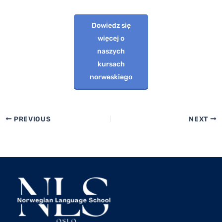
Dowiedz się
więcej o
naszych
kursach
norweskiego
PREVIOUS
NEXT