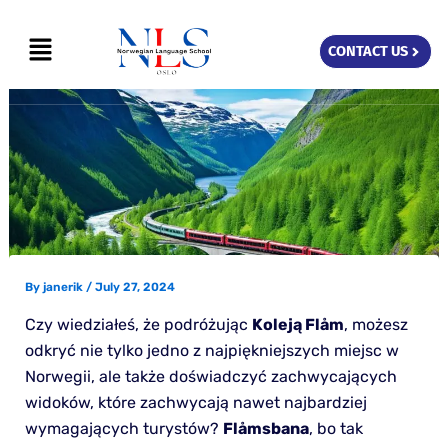
Skip
Menu
to
CONTACT US
content
By
janerik
/
July 27, 2024
Czy wiedziałeś, że podróżując
Koleją Flåm
, możesz
odkryć nie tylko jedno z najpiękniejszych miejsc w
Norwegii, ale także doświadczyć zachwycających
widoków, które zachwycają nawet najbardziej
wymagających turystów?
Flåmsbana
, bo tak