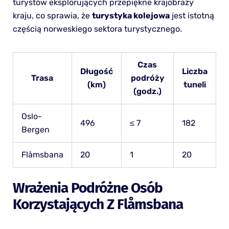
turystów eksplorujących przepiękne krajobrazy
kraju, co sprawia, że
turystyka kolejowa
jest istotną
częścią norweskiego sektora turystycznego.
Czas
Długość
Liczba
Trasa
podróży
(km)
tuneli
(godz.)
Oslo-
496
≤ 7
182
Bergen
Flåmsbana
20
1
20
Wrażenia Podróżne Osób
Korzystających Z Flåmsbana