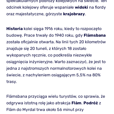
spektakularnych podróży kolejowych na świecie. Ten
odcinek kolejowy oferuje wspaniałe
widoki
na fiordy
oraz majestatyczne, górzyste
krajobrazy
.
Historia
kolei sięga 1916 roku, kiedy to rozpoczęto
budowę. Prace trwały do 1940 roku, gdy
Flåmsbana
została oficjalnie otwarta. Na linii tych 20 kilometrów
znajduje się 20 tuneli, z których 18 zostało
wykopanych ręcznie, co podkreśla niezwykłe
osiągnięcia inżynieryjne. Warto zaznaczyć, że jest to
jedna z najstromszych normalnotorowych kolei na
świecie, z nachyleniem osiągającym 5,5% na 80%
trasy.
Flåmsbana przyciąga wielu turystów, co sprawia, że
odgrywa istotną rolę jako atrakcja
Flåm
.
Podróż
z
Flåm do Myrdal trwa około 56 minut przy