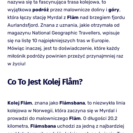
nazywa się ta fascynująca trasa kolejowa, to
wyjątkowa
podróż
przez malownicze doliny i
góry
,
która łączy stację Myrdal z
Flåm
nad brzegiem fjordu
Aurlandsfjord. Znana z uznania, jakie otrzymała od
magazynu National Geographic Travellers, wpisuje
się na listę 10 najpiękniejszych tras w Europie.
Mówiąc inaczej, jest to doświadczenie, które każdy
miłośnik podróży powinien przeżyć przynajmniej raz
w życiu!
Co To Jest Kolej Flåm?
Kolej Flåm
, znana jako
Flåmsbana
, to niezwykła linia
kolejowa w Norwegii, która zaczyna się w Myrdal i
prowadzi do malowniczego
Flåm
. O długości 20,2
kilometra,
Flåmsbana
uchodzi za jedną z najbardziej