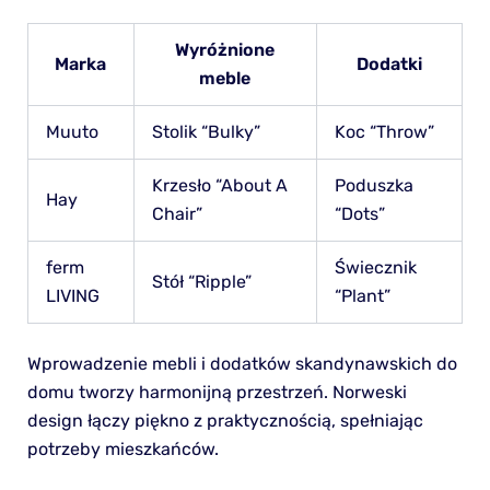
Wyróżnione
Marka
Dodatki
meble
Muuto
Stolik “Bulky”
Koc “Throw”
Krzesło “About A
Poduszka
Hay
Chair”
“Dots”
ferm
Świecznik
Stół “Ripple”
LIVING
“Plant”
Wprowadzenie mebli i dodatków skandynawskich do
domu tworzy harmonijną przestrzeń. Norweski
design łączy piękno z praktycznością, spełniając
potrzeby mieszkańców.