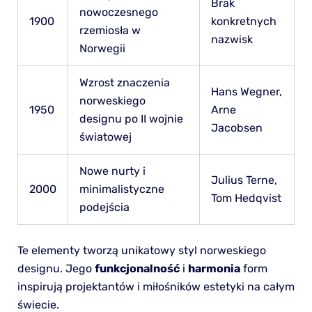
Brak
nowoczesnego
1900
konkretnych
rzemiosła w
nazwisk
Norwegii
Wzrost znaczenia
Hans Wegner,
norweskiego
1950
Arne
designu po II wojnie
Jacobsen
światowej
Nowe nurty i
Julius Terne,
2000
minimalistyczne
Tom Hedqvist
podejścia
Te elementy tworzą unikatowy styl norweskiego
designu. Jego
funkcjonalność
i
harmonia
form
inspirują projektantów i miłośników estetyki na całym
świecie.