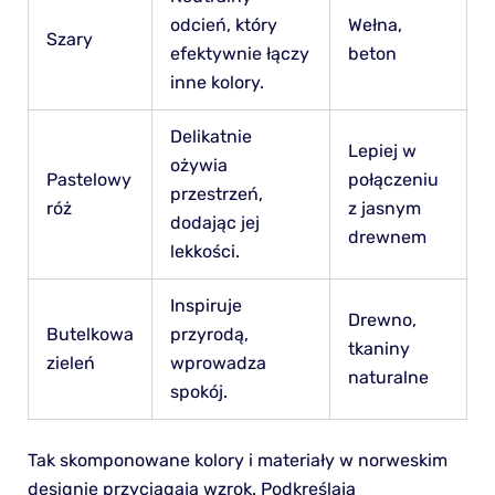
odcień, który
Wełna,
Szary
efektywnie łączy
beton
inne kolory.
Delikatnie
Lepiej w
ożywia
Pastelowy
połączeniu
przestrzeń,
róż
z jasnym
dodając jej
drewnem
lekkości.
Inspiruje
Drewno,
Butelkowa
przyrodą,
tkaniny
zieleń
wprowadza
naturalne
spokój.
Tak skomponowane kolory i materiały w norweskim
designie przyciągają wzrok. Podkreślają