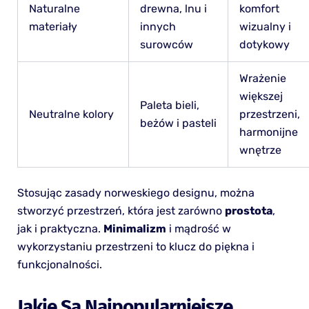
Naturalne
drewna, lnu i
komfort
materiały
innych
wizualny i
surowców
dotykowy
Wrażenie
większej
Paleta bieli,
Neutralne kolory
przestrzeni,
beżów i pasteli
harmonijne
wnętrze
Stosując zasady norweskiego designu, można
stworzyć przestrzeń, która jest zarówno
prostota
,
jak i praktyczna.
Minimalizm
i mądrość w
wykorzystaniu przestrzeni to klucz do piękna i
funkcjonalności.
Jakie Są Najpopularniejsze