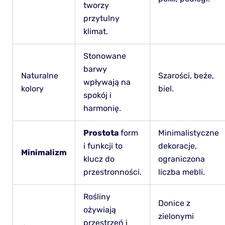
tworzy
przytulny
klimat.
Stonowane
barwy
Naturalne
Szarości, beże,
wpływają na
kolory
biel.
spokój i
harmonię.
Prostota
form
Minimalistyczne
i funkcji to
dekoracje,
Minimalizm
klucz do
ograniczona
przestronności.
liczba mebli.
Rośliny
Donice z
ożywiają
zielonymi
przestrzeń i