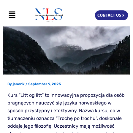
Skip
Menu
to
CONTACT US
content
By
janerik
/
September 9, 2025
Kurs “Litt og litt” to innowacyjna propozycja dla osób
pragnących nauczyć się języka norweskiego w
sposób przystępny i efektywny. Nazwa kursu, co w
tłumaczeniu oznacza “Trochę po trochu”, doskonale
oddaje jego filozofię. Uczestnicy mają możliwość