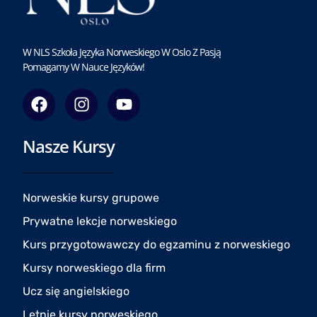
W NLS Szkoła Języka Norweskiego W Oslo Z Pasją
Pomagamy W Nauce Języków!
F
I
Y
a
n
o
c
s
u
Nasze Kursy
e
t
t
b
a
u
o
g
b
o
r
e
Norweskie kursy grupowe
k
a
Prywatne lekcje norweskiego
m
Kurs przygotowawczy do egzaminu z norweskiego
Kursy norweskiego dla firm
Ucz się angielskiego
Letnie kursy norweskiego