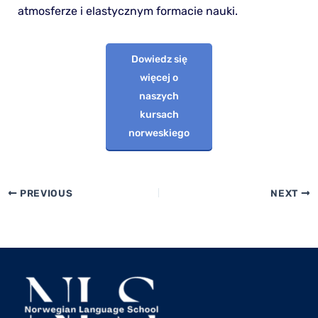
atmosferze i elastycznym formacie nauki.
Dowiedz się
więcej o
naszych
kursach
norweskiego
PREVIOUS
NEXT