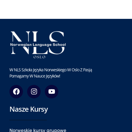
W NLS Szkoła Języka Norweskiego W Oslo Z Pasją
Pomagamy W Nauce Języków!
F
I
Y
a
n
o
c
s
u
Nasze Kursy
e
t
t
b
a
u
o
g
b
o
r
e
Norweskie kursy grupowe