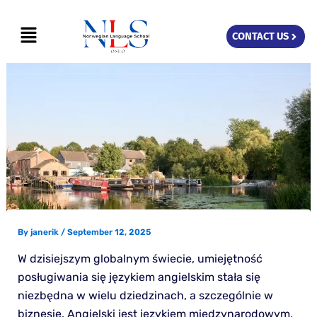
Skip
Menu
to
CONTACT US
content
By
janerik
/
September 12, 2025
W dzisiejszym globalnym świecie, umiejętność
posługiwania się językiem angielskim stała się
niezbędna w wielu dziedzinach, a szczególnie w
biznesie. Angielski jest językiem międzynarodowym,