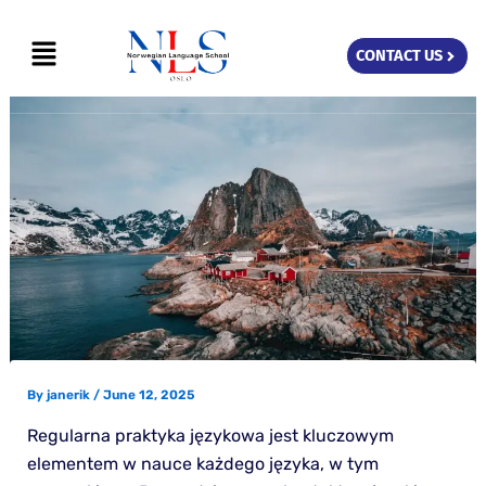
Skip
Menu
to
CONTACT US
content
By
janerik
/
June 12, 2025
Regularna praktyka językowa jest kluczowym
elementem w nauce każdego języka, w tym