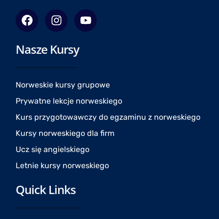
F
I
Y
a
n
o
c
s
u
Nasze Kursy
e
t
t
b
a
u
o
g
b
o
r
e
Norweskie kursy grupowe
k
a
Prywatne lekcje norweskiego
m
Kurs przygotowawczy do egzaminu z norweskiego
Kursy norweskiego dla firm
Ucz się angielskiego
Letnie kursy norweskiego
Quick Links