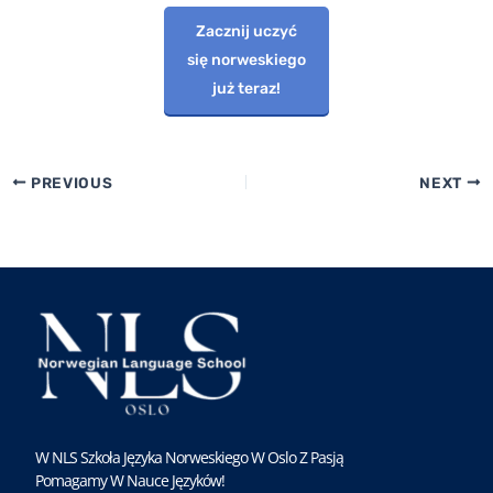
Zacznij uczyć
się norweskiego
już teraz!
PREVIOUS
NEXT
W NLS Szkoła Języka Norweskiego W Oslo Z Pasją
Pomagamy W Nauce Języków!