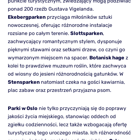
punkcie turystycznym, zwiedzający mogą podziwiać
ponad 200 rzeźb Gustava Vigelanda.
Ekebergparken
przyciąga miłośników sztuki
nowoczesnej, oferując różnorodne instalacje
rozsiane po całym terenie.
Slottsparken
,
zachwycający romantycznym stylem, dysponuje
pięknymi stawami oraz setkami drzew, co czyni go
wymarzonym miejscem na spacer.
Botanisk hage
z
kolei to prawdziwe muzeum roślin, które zachwyca
od wiosny do jesieni różnorodnością gatunków. W
Stensparken
natomiast czeka na gości kawiarnia,
plac zabaw oraz przestrzeń przyjazna psom.
Parki w Oslo
nie tylko przyczyniają się do poprawy
jakości życia miejskiego, stanowiąc oddech od
zgiełku codzienności, lecz także wzbogacają ofertę
turystyczną tego uroczego miasta. Ich różnorodność