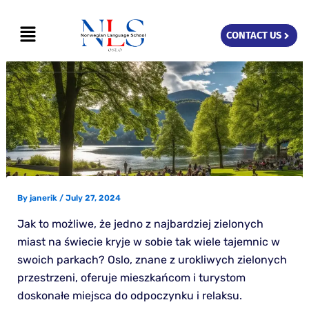
Skip
Menu
to
CONTACT US
content
By
janerik
/
July 27, 2024
Jak to możliwe, że jedno z najbardziej zielonych
miast na świecie kryje w sobie tak wiele tajemnic w
swoich parkach? Oslo, znane z urokliwych zielonych
przestrzeni, oferuje mieszkańcom i turystom
doskonałe miejsca do odpoczynku i relaksu.