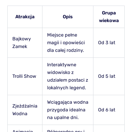
Grupa
Atrakcja
Opis
wiekowa
Miejsce pełne
Bajkowy
magii i opowieści
Od 3 lat
Zamek
dla całej rodziny.
Interaktywne
widowisko z
Trolli Show
Od 5 lat
udziałem postaci z
lokalnych legend.
Wciągająca wodna
Zjeżdżalnia
przygoda idealna
Od 6 lat
Wodna
na upalne dni.
Animacje
Różnorodne gry i