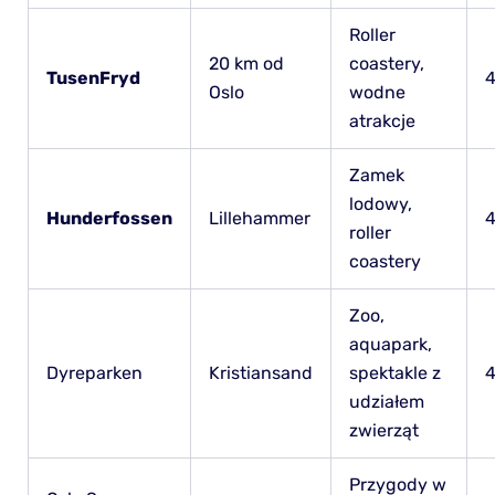
Roller
20 km od
coastery,
TusenFryd
4
Oslo
wodne
atrakcje
Zamek
lodowy,
Hunderfossen
Lillehammer
4
roller
coastery
Zoo,
aquapark,
Dyreparken
Kristiansand
spektakle z
4
udziałem
zwierząt
Przygody w