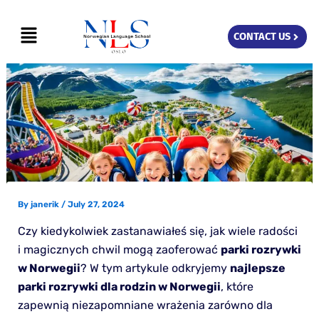
Skip
Menu
to
CONTACT US
content
By
janerik
/
July 27, 2024
Czy kiedykolwiek zastanawiałeś się, jak wiele radości
i magicznych chwil mogą zaoferować
parki rozrywki
w Norwegii
? W tym artykule odkryjemy
najlepsze
parki rozrywki dla rodzin w Norwegii
, które
zapewnią niezapomniane wrażenia zarówno dla