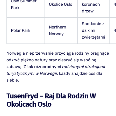
Oslo Summer
Okolice Oslo
koronach
4
Park
drzew
Spotkanie z
Northern
Polar Park
dzikimi
4
Norway
zwierzętami
Norwegia nieprzerwanie przyciąga rodziny pragnące
odkryć piękno natury oraz cieszyć się wspólną
zabawą. Z tak różnorodnymi
rodzinnymi atrakcjami
turystycznymi w Norwegii
, każdy znajdzie coś dla
siebie.
TusenFryd – Raj Dla Rodzin W
Okolicach Oslo