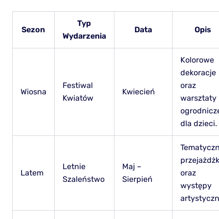
Typ
Sezon
Data
Opis
Wydarzenia
Kolorowe
dekoracje
Festiwal
oraz
Wiosna
Kwiecień
Kwiatów
warsztaty
ogrodnicz
dla dzieci.
Tematycz
przejażdżk
Letnie
Maj –
Latem
oraz
Szaleństwo
Sierpień
występy
artystyczn