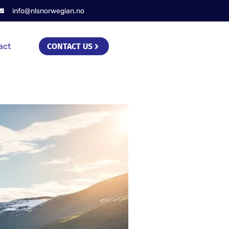
info@nlsnorwegian.no
act
CONTACT US