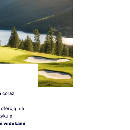
 coraz
oferują nie
tykule
mi widokami