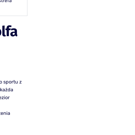
strefa
lfa
o sportu z
 każda
ezior
zenia