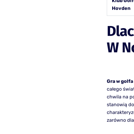
Klub Gol
Hovden
Dlac
W N
Gra w golfa
całego świat
chwila na po
stanowią do
charakteryz
zarówno dla