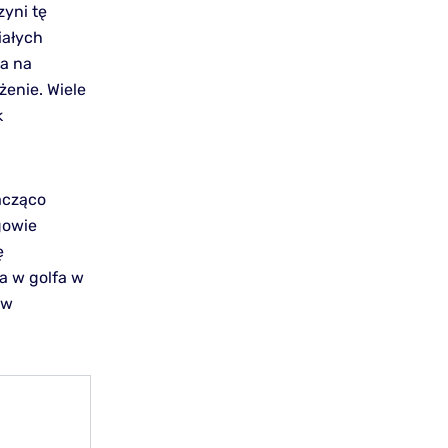
zyni tę
iałych
a na
żenie. Wiele
k
nacząco
gowie
ę
a w golfa w
 w