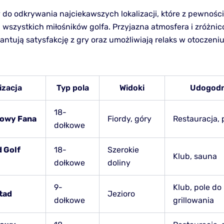
do odkrywania najciekawszych lokalizacji, które z pewności
 wszystkich miłośników golfa. Przyjazna atmosfera i zróżni
antują satysfakcję z gry oraz umożliwiają relaks w otoczeni
izacja
Typ pola
Widoki
Udogodn
18-
fowy Fana
Fiordy, góry
Restauracja, 
dołkowe
 Golf
18-
Szerokie
Klub, sauna
dołkowe
doliny
9-
Klub, pole do
tad
Jezioro
dołkowe
grillowania