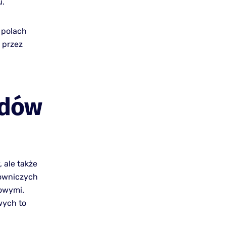
u.
 polach
 przez
rdów
, ale także
owniczych
fowymi.
wych to