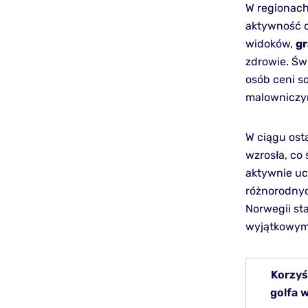
W regionac
aktywność d
widoków,
gr
zdrowie. Świ
osób ceni s
malowniczy
W ciągu ost
wzrosła, co
aktywnie uc
różnorodnyc
Norwegii sta
wyjątkowym
Korzyś
golfa 