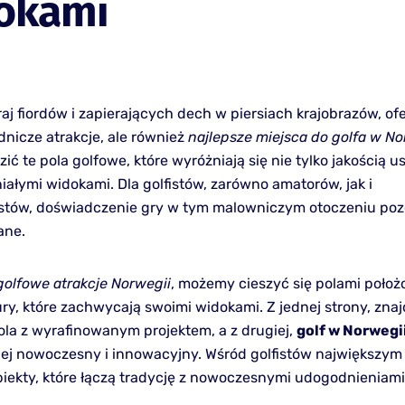
okami
aj fiordów i zapierających dech w piersiach krajobrazów, ofe
dnicze atrakcje, ale również
najlepsze miejsca do golfa w No
ić te pola golfowe, które wyróżniają się nie tylko jakością us
iałymi widokami. Dla golfistów, zarówno amatorów, jak i
istów, doświadczenie gry w tym malowniczym otoczeniu poz
ane.
golfowe atrakcje Norwegii
, możemy cieszyć się polami poło
ury, które zachwycają swoimi widokami. Z jednej strony, zna
ola z wyrafinowanym projektem, a z drugiej,
golf w Norwegi
iej nowoczesny i innowacyjny. Wśród golfistów największy
obiekty, które łączą tradycję z nowoczesnymi udogodnieniami