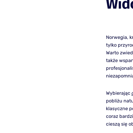
Wid
Norwegia, kr
tylko przyro
Warto zwiedz
także wspan
profesjonal
niezapomni
Wybierając
pobliżu nat
klasyczne p
coraz bardz
cieszą się 