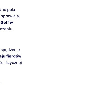
dne pola
 sprawiają,
.
Golf w
dczeniu
a spędzenie
raju fiordów
ci fizycznej
W