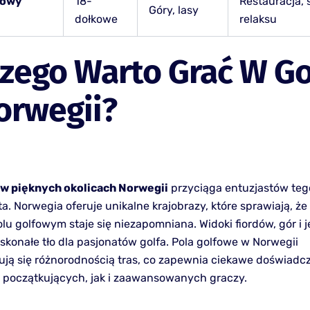
fowy
18-
Restauracja, 
Góry, lasy
dołkowe
relaksu
zego Warto Grać W Go
orwegii?
 w pięknych okolicach Norwegii
przyciąga entuzjastów teg
a. Norwegia oferuje unikalne krajobrazy, które sprawiają, że
lu golfowym staje się niezapomniana. Widoki fiordów, gór i j
skonałe tło dla pasjonatów golfa. Pola golfowe w Norwegii
ują się różnorodnością tras, co zapewnia ciekawe doświadc
 początkujących, jak i zaawansowanych graczy.