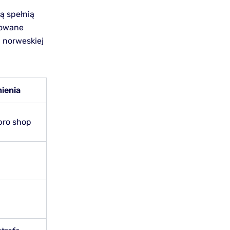
ą spełnią
cowane
u norweskiej
ienia
pro shop