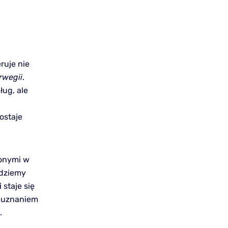
ruje nie
rwegii
.
ług, ale
ostaje
żonymi w
jdziemy
i
staje się
m uznaniem
.