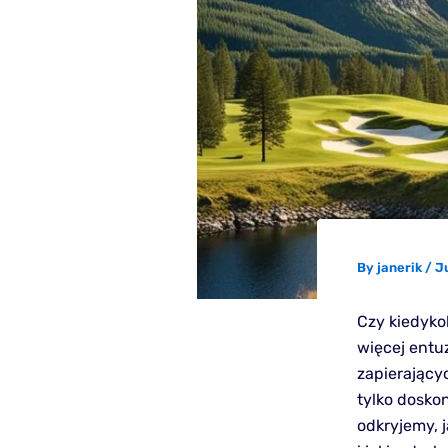
By
janerik
/
J
Czy kiedyko
więcej entu
zapierający
tylko dosko
odkryjemy, j