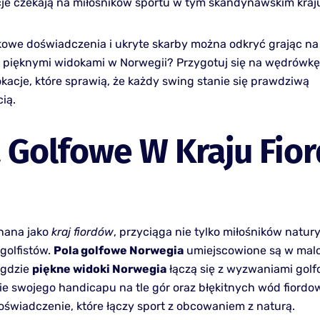
akcje czekają na miłośników sportu w tym skandynawskim kraj
kowe doświadczenia i ukryte skarby można odkryć grając na
 pięknymi widokami w Norwegii? Przygotuj się na wędrówkę
okacje, które sprawią, że każdy swing stanie się prawdziwą
ią.
 Golfowe W Kraju Fio
nana jako
kraj fiordów
, przyciąga nie tylko miłośników natury
golfistów.
Pola golfowe Norwegia
umiejscowione są w mal
 gdzie
piękne widoki Norwegia
łączą się z wyzwaniami gol
e swojego handicapu na tle gór oraz błękitnych wód fiordo
oświadczenie, które łączy sport z obcowaniem z naturą.