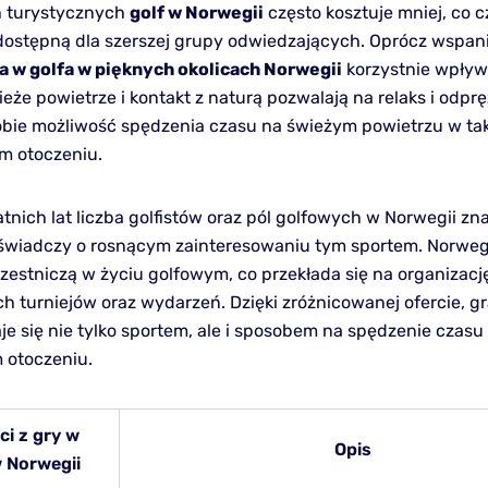
h turystycznych
golf w Norwegii
często kosztuje mniej, co c
ostępną dla szerszej grupy odwiedzających. Oprócz wspan
a w golfa w pięknych okolicach Norwegii
korzystnie wpływ
eże powietrze i kontakt z naturą pozwalają na relaks i odprę
obie możliwość spędzenia czasu na świeżym powietrzu w ta
m otoczeniu.
atnich lat liczba golfistów oraz pól golfowych w Norwegii z
 świadczy o rosnącym zainteresowaniu tym sportem. Norwe
zestniczą w życiu golfowym, co przekłada się na organizacj
h turniejów oraz wydarzeń. Dzięki zróżnicowanej ofercie, gr
je się nie tylko sportem, ale i sposobem na spędzenie czasu
 otoczeniu.
ci z gry w
Opis
w Norwegii