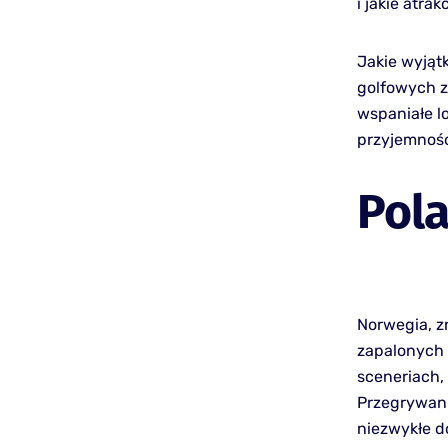
i jakie atr
Jakie wyjąt
golfowych z
wspaniałe l
przyjemnośc
Pola
Norwegia, z
zapalonych 
sceneriach,
Przegrywani
niezwykłe d