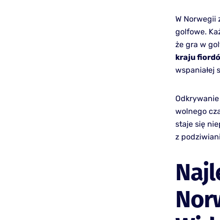
W Norwegii 
golfowe. Każ
że gra w go
kraju fiord
wspaniałej s
Odkrywanie 
wolnego cz
staje się n
z podziwian
Najl
Nor