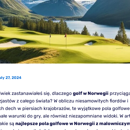
uly 27, 2024
lwiek zastanawiałeś się, dlaczego
golf w Norwegii
przyciąga
zjastów z całego świata? W obliczu niesamowitych fiordów i
ch dech w piersiach krajobrazów, te wyjątkowe pola golfowe 
nałe warunki do gry, ale również niezapomniane widoki. W ar
akie są
najlepsze pola golfowe w Norwegii z malowniczy