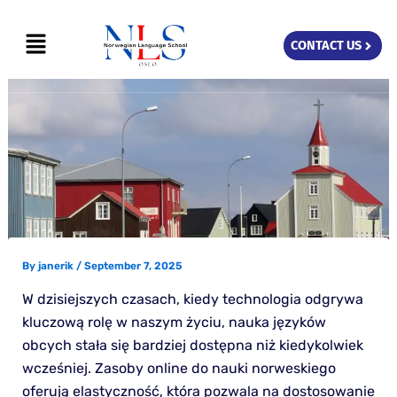
Skip
Menu
to
CONTACT US
content
By
janerik
/
September 7, 2025
W dzisiejszych czasach, kiedy technologia odgrywa
kluczową rolę w naszym życiu, nauka języków
obcych stała się bardziej dostępna niż kiedykolwiek
wcześniej. Zasoby online do nauki norweskiego
oferują elastyczność, która pozwala na dostosowanie