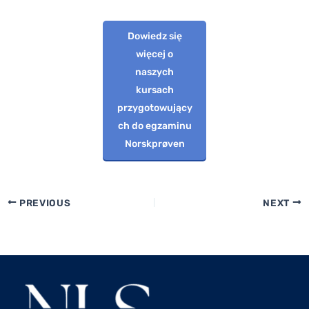
Dowiedz się
więcej o
naszych
kursach
przygotowujący
ch do egzaminu
Norskprøven
PREVIOUS
NEXT