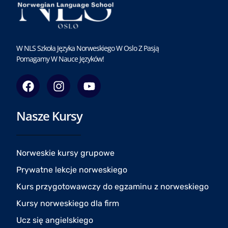
W NLS Szkoła Języka Norweskiego W Oslo Z Pasją
Pomagamy W Nauce Języków!
F
I
Y
a
n
o
c
s
u
Nasze Kursy
e
t
t
b
a
u
o
g
b
o
r
e
Norweskie kursy grupowe
k
a
Prywatne lekcje norweskiego
m
Kurs przygotowawczy do egzaminu z norweskiego
Kursy norweskiego dla firm
Ucz się angielskiego