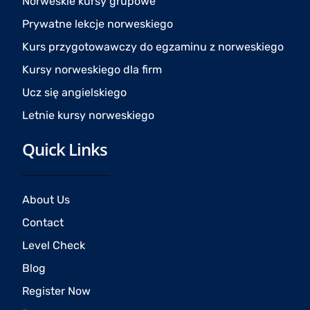
Norweskie kursy grupowe
k
a
Prywatne lekcje norweskiego
m
Kurs przygotowawczy do egzaminu z norweskiego
Kursy norweskiego dla firm
Ucz się angielskiego
Letnie kursy norweskiego
Quick Links
About Us
Contact
Level Check
Blog
Register Now