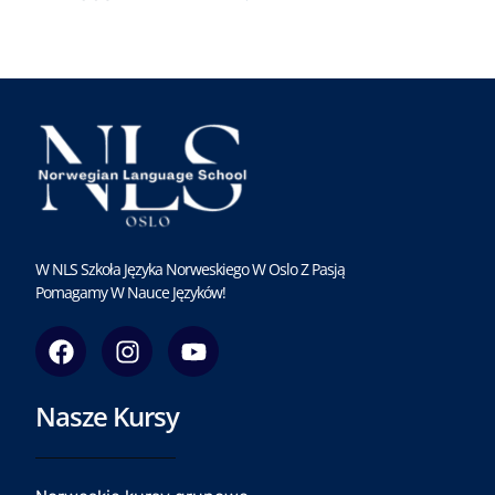
W NLS Szkoła Języka Norweskiego W Oslo Z Pasją
Pomagamy W Nauce Języków!
F
I
Y
a
n
o
c
s
u
Nasze Kursy
e
t
t
b
a
u
o
g
b
o
r
e