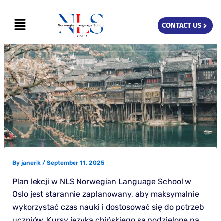
Skip
Menu
to
CONTACT US
content
By
janerik
/
September 11, 2025
Plan lekcji w NLS Norwegian Language School w
Oslo jest starannie zaplanowany, aby maksymalnie
wykorzystać czas nauki i dostosować się do potrzeb
uczniów. Kursy języka chińskiego są podzielone na