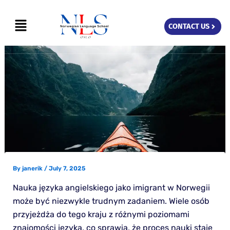
Skip
Menu
to
CONTACT US
content
By
janerik
/
July 7, 2025
Nauka języka angielskiego jako imigrant w Norwegii
może być niezwykle trudnym zadaniem. Wiele osób
przyjeżdża do tego kraju z różnymi poziomami
znajomości języka, co sprawia, że proces nauki staje