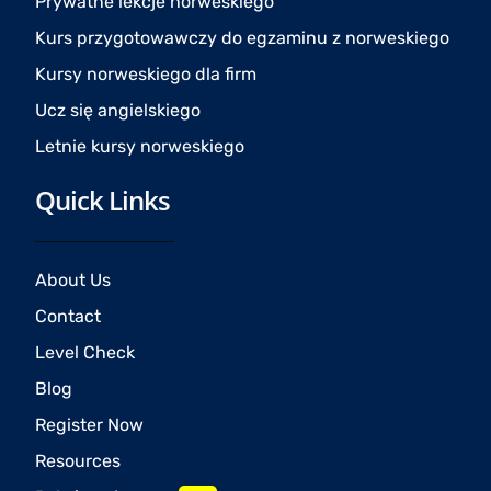
Prywatne lekcje norweskiego
m
Kurs przygotowawczy do egzaminu z norweskiego
Kursy norweskiego dla firm
Ucz się angielskiego
Letnie kursy norweskiego
Quick Links
About Us
Contact
Level Check
Blog
Register Now
Resources