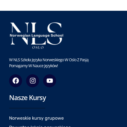
W NLS Szkoła Języka Norweskiego W Oslo Z Pasją
Pomagamy W Nauce Języków!
F
I
Y
a
n
o
c
s
u
Nasze Kursy
e
t
t
b
a
u
o
g
b
o
r
e
Norweskie kursy grupowe
k
a