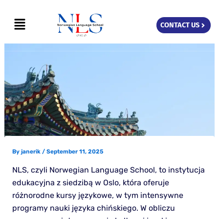
Skip
Menu
to
CONTACT US
content
By
janerik
/
September 11, 2025
NLS, czyli Norwegian Language School, to instytucja
edukacyjna z siedzibą w Oslo, która oferuje
różnorodne kursy językowe, w tym intensywne
programy nauki języka chińskiego. W obliczu