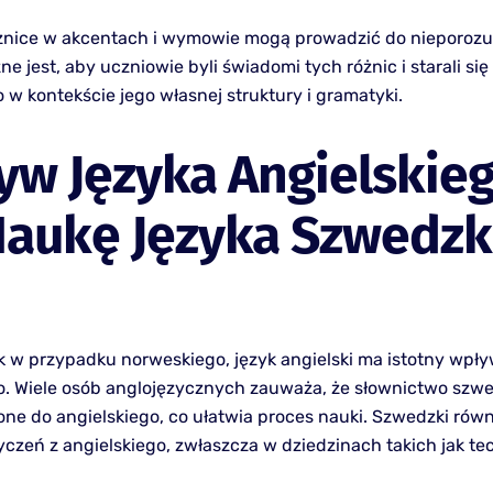
żnice w akcentach i wymowie mogą prowadzić do nieporoz
e jest, aby uczniowie byli świadomi tych różnic i starali si
 w kontekście jego własnej struktury i gramatyki.
w Języka Angielskie
Naukę Języka Szwedzk
k w przypadku norweskiego, język angielski ma istotny wpł
. Wiele osób anglojęzycznych zauważa, że słownictwo szwed
one do angielskiego, co ułatwia proces nauki. Szwedzki równ
yczeń z angielskiego, zwłaszcza w dziedzinach takich jak te