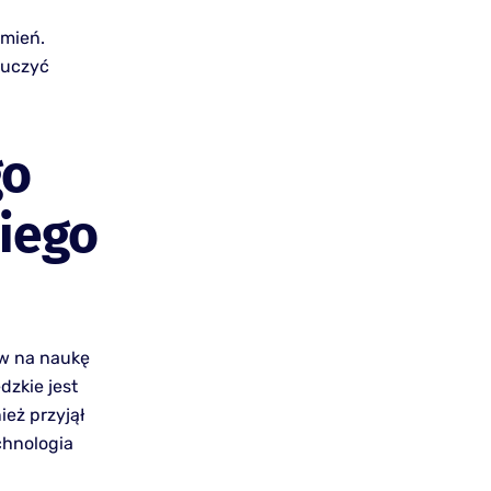
umień.
ę uczyć
go
iego
yw na naukę
zkie jest
ież przyjął
chnologia