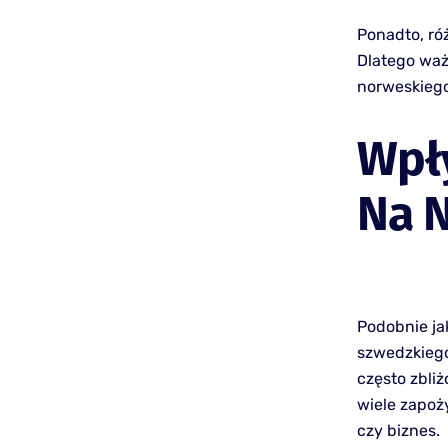
Ponadto, ró
Dlatego ważn
norweskiego
Wpły
Na 
Podobnie ja
szwedzkiego
często zbliż
wiele zapoż
czy biznes.