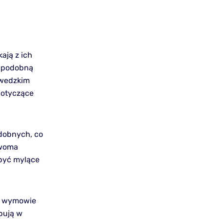
ają z ich
ą podobną
zwedzkim
dotyczące
odobnych, co
dwoma
 być mylące
 w wymowie
pują w