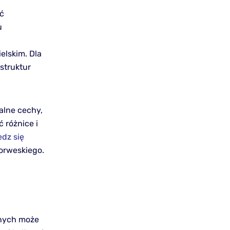
ść
u
elskim. Dla
struktur
alne cechy,
 różnice i
dz się
orweskiego.
znych może