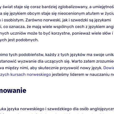
 świat staje się coraz bardziej zglobalizowany, a umiejętno
a się językiem obcym staje się nieocenionym atutem w życi
 osobistym. Zarówno norweski, jak i szwedzki są językami
, co oznacza, że mają wiele wspólnych cech z językiem angi
nych uczniów może to być korzystne, ponieważ wiele słów i 
ych jest podobnych.
imo tych podobieństw, każdy z tych języków ma swoje unik
stanowić wyzwanie dla uczących się. Warto zatem zrozumieć
a między nimi, aby skutecznie przyswoić nowy język.
Dowie
szych kursach norweskiego
jesteśmy liderem w nauczaniu n
mowanie
uka języka norweskiego i szwedzkiego dla osób anglojęzyc