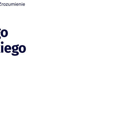
Zrozumienie
go
iego