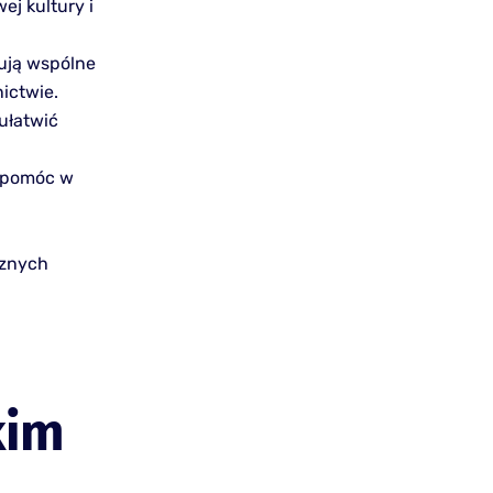
j kultury i
ują wspólne
nictwie.
ułatwić
e pomóc w
cznych
kim