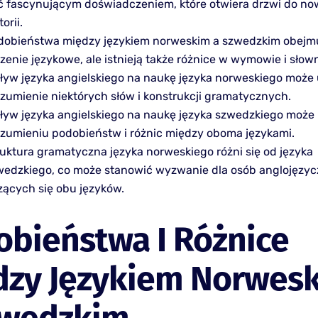
ć fascynującym doświadczeniem, które otwiera drzwi do nowe
torii.
dobieństwa między językiem norweskim a szwedzkim obejm
zenie językowe, ale istnieją także różnice w wymowie i słow
ływ języka angielskiego na naukę języka norweskiego może 
ozumienie niektórych słów i konstrukcji gramatycznych.
ływ języka angielskiego na naukę języka szwedzkiego moż
ozumieniu podobieństw i różnic między oboma językami.
ruktura gramatyczna języka norweskiego różni się od języka
wedzkiego, co może stanowić wyzwanie dla osób anglojęzy
zących się obu języków.
bieństwa I Różnice
dzy Językiem Norwes