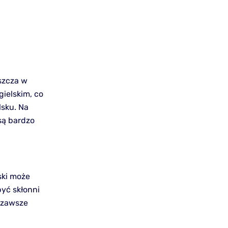
szcza w
ielskim, co
sku. Na
są bardzo
ski może
być skłonni
 zawsze