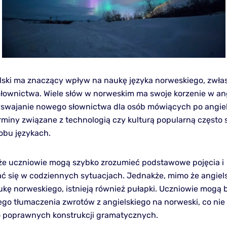
lski ma znaczący wpływ na naukę języka norweskiego, zwła
słownictwa. Wiele słów w norweskim ma swoje korzenie w ang
yswajanie nowego słownictwa dla osób mówiących po angiel
erminy związane z technologią czy kulturą popularną często 
obu językach.
 że uczniowie mogą szybko zrozumieć podstawowe pojęcia i
 się w codziennych sytuacjach. Jednakże, mimo że angiel
ukę norweskiego, istnieją również pułapki. Uczniowie mogą 
go tłumaczenia zwrotów z angielskiego na norweski, co nie
 poprawnych konstrukcji gramatycznych.