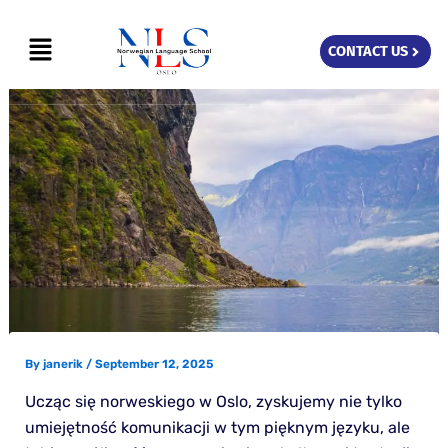
Skip
Menu
to
CONTACT US
content
By
janerik
/
September 12, 2025
Ucząc się norweskiego w Oslo, zyskujemy nie tylko
umiejętność komunikacji w tym pięknym języku, ale