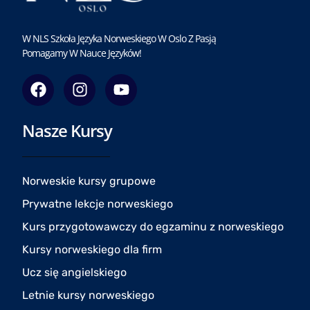
W NLS Szkoła Języka Norweskiego W Oslo Z Pasją
Pomagamy W Nauce Języków!
F
I
Y
a
n
o
c
s
u
Nasze Kursy
e
t
t
b
a
u
o
g
b
o
r
e
Norweskie kursy grupowe
k
a
Prywatne lekcje norweskiego
m
Kurs przygotowawczy do egzaminu z norweskiego
Kursy norweskiego dla firm
Ucz się angielskiego
Letnie kursy norweskiego