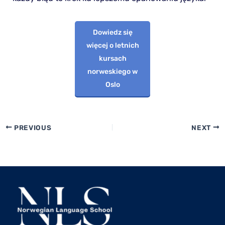
Dowiedz się
więcej o letnich
kursach
norweskiego w
Oslo
PREVIOUS
NEXT