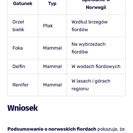
Gatunek
Typ
Norwegii
Orzeł
Wzdłuż brzegów
Ptak
bielik
fiordów
Na wybrzeżach
Foka
Mammal
fiordów
Delfin
Mammal
W wodach fiordowych
W lasach i górach
Renifer
Mammal
regionu
Wniosek
Podsumowanie o norweskich fiordach
pokazuje, że