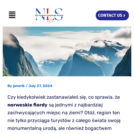
Skip
Menu
to
CONTACT US
content
By
janerik
/
July 27, 2024
Czy kiedykolwiek zastanawiałeś się, co sprawia, że
norweskie fiordy
są jednymi z najbardziej
zachwycających miejsc na ziemi? Otóż, region ten
nie tylko przyciąga turystów z całego świata swoją
monumentalną urodą, ale również bogactwem