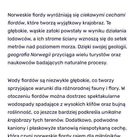
Norweskie fiordy wyróżniają się
ciekawymi cechami
fiordów
, które tworzą wyjątkowy krajobraz. Te
głębokie, wąskie zatoki powstały w wyniku działania
lodowców, a ich strome ściany wznoszą się do setek
metrów nad poziomem morza. Dzięki swojej geologii,
geografia Norwegii
przyciąga wielu turystów oraz
naukowców badających naturalne procesy.
Wody fiordów są niezwykle głębokie, co tworzy
sprzyjające warunki dla różnorodnej fauny i flory. W
otoczeniu fiordów można dostrzec spektakularne
wodospady spadające z wysokich klifów oraz bujną
roślinność, co jeszcze bardziej podkreśla
unikalne
krajobrazy
tych terenów. Dodatkowo, podwodne
kaniony i płaskowyże stanowią niespotykaną cechę,
która czyni norweskie fiordy rajem dla miłośników