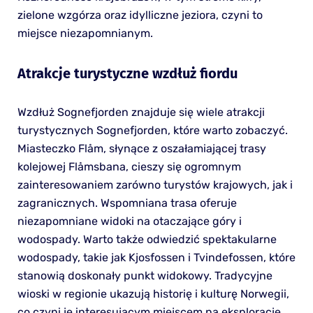
zielone wzgórza oraz idylliczne jeziora, czyni to
miejsce niezapomnianym.
Atrakcje turystyczne wzdłuż fiordu
Wzdłuż Sognefjorden znajduje się wiele atrakcji
turystycznych Sognefjorden, które warto zobaczyć.
Miasteczko Flåm, słynące z oszałamiającej trasy
kolejowej Flåmsbana, cieszy się ogromnym
zainteresowaniem zarówno turystów krajowych, jak i
zagranicznych. Wspomniana trasa oferuje
niezapomniane widoki na otaczające góry i
wodospady. Warto także odwiedzić spektakularne
wodospady, takie jak Kjosfossen i Tvindefossen, które
stanowią doskonały punkt widokowy. Tradycyjne
wioski w regionie ukazują historię i kulturę Norwegii,
co czyni je interesującym miejscem na eksplorację.