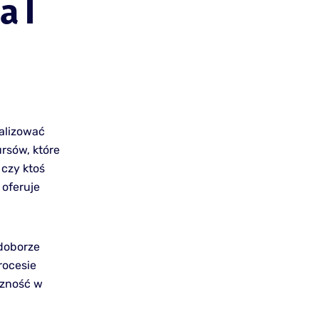
a I
ealizować
rsów, które
 czy ktoś
oferuje
 doborze
rocesie
yczność w