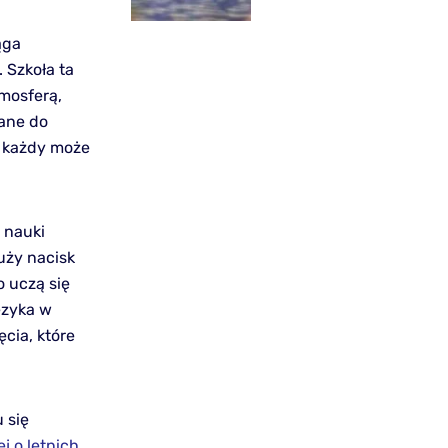
ąga
 Szkoła ta
tmosferą,
wane do
e każdy może
o nauki
duży nacisk
o uczą się
ęzyka w
cia, które
 się
j o letnich