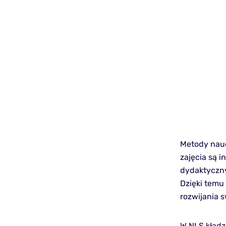
Metody nauc
zajęcia są i
dydaktyczny
Dzięki temu
rozwijania 
W NLS kładzi