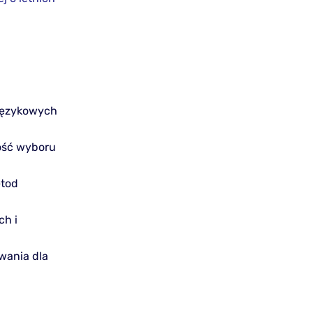
 językowych
wość wyboru
etod
ch i
wania dla