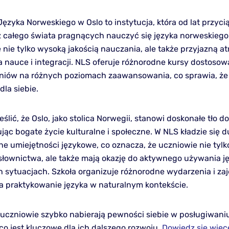
ęzyka Norweskiego w Oslo to instytucja, która od lat przyci
 całego świata pragnących nauczyć się języka norweskiego.
 nie tylko wysoką jakością nauczania, ale także przyjazną a
ja nauce i integracji. NLS oferuje różnorodne kursy dostoso
niów na różnych poziomach zaawansowania, co sprawia, ż
dla siebie.
ślić, że Oslo, jako stolica Norwegii, stanowi doskonałe tło d
ując bogate życie kulturalne i społeczne. W NLS kładzie się 
ne umiejętności językowe, co oznacza, że uczniowie nie tylk
 słownictwa, ale także mają okazję do aktywnego używania j
 sytuacjach. Szkoła organizuje różnorodne wydarzenia i zaję
a praktykowanie języka w naturalnym kontekście.
 uczniowie szybko nabierają pewności siebie w posługiwaniu
co jest kluczowe dla ich dalszego rozwoju.
Dowiedz się więce