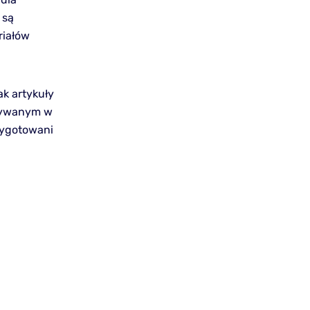
 są
riałów
ak artykuły
używanym w
zygotowani