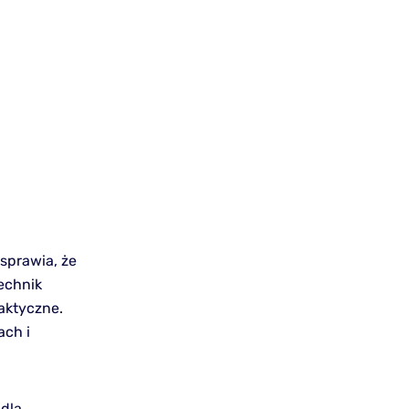
sprawia, że
technik
aktyczne.
ach i
 dla