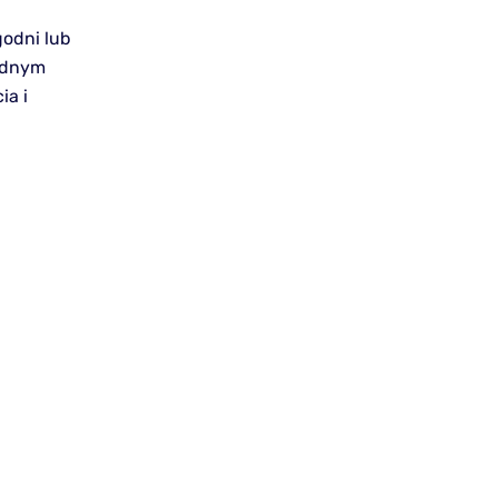
godni lub
godnym
ia i