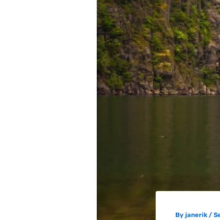
By
janerik
/
S