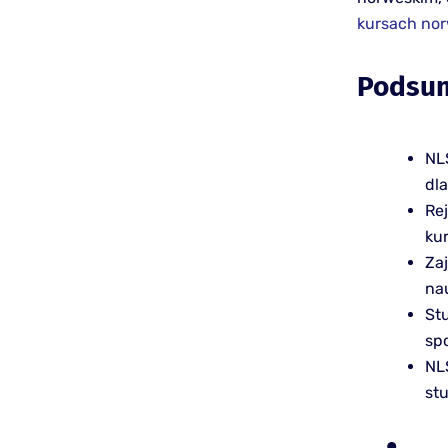
kursach nor
Podsu
NL
dl
Re
ku
Za
na
St
spo
NL
stu