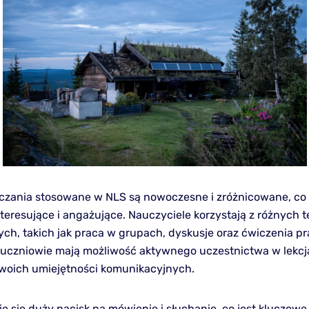
zania stosowane w NLS są nowoczesne i zróżnicowane, co 
nteresujące i angażujące. Nauczyciele korzystają z różnych 
ch, takich jak praca w grupach, dyskusje oraz ćwiczenia pr
 uczniowie mają możliwość aktywnego uczestnictwa w lekcj
swoich umiejętności komunikacyjnych.
e się duży nacisk na mówienie i słuchanie, co jest kluczowe