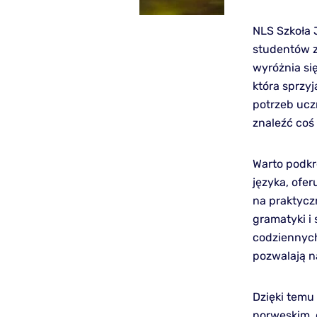
NLS Szkoła J
studentów z
wyróżnia się
która sprzy
potrzeb ucz
znaleźć coś 
Warto podkre
języka, ofer
na praktycz
gramatyki i
codziennych
pozwalają n
Dzięki temu
norweskim, 