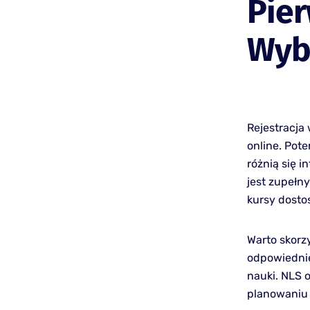
Pier
Wyb
Rejestracja
online. Pot
różnią się i
jest zupełn
kursy dosto
Warto skorz
odpowiednie
nauki. NLS o
planowaniu 