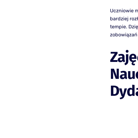
Uczniowie m
bardziej ro
tempie. Dzi
zobowiązań
Zaję
Nauc
Dyd