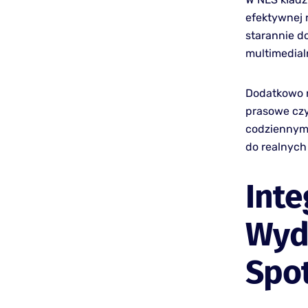
efektywnej 
starannie d
multimedial
Dodatkowo n
prasowe czy
codziennym 
do realnych
Inte
Wyda
Spo