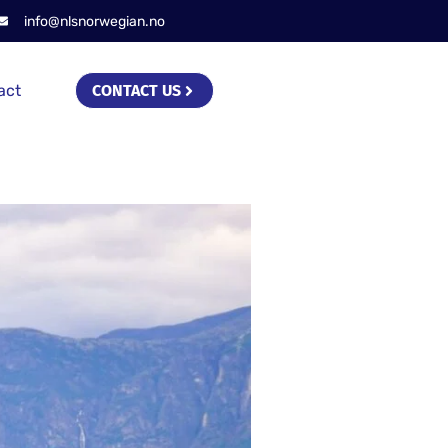
info@nlsnorwegian.no
act
CONTACT US