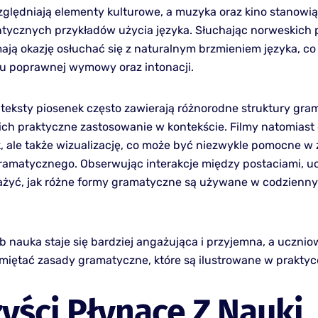
zględniają elementy kulturowe, a muzyka oraz kino stanowi
ntycznych przykładów użycia języka. Słuchając norweskich 
ają okazję osłuchać się z naturalnym brzmieniem języka, co
u poprawnej wymowy oraz intonacji.
teksty piosenek często zawierają różnorodne struktury gra
ich praktyczne zastosowanie w kontekście. Filmy natomiast 
k, ale także wizualizację, co może być niezwykle pomocne w
ramatycznego. Obserwując interakcje między postaciami, u
żyć, jak różne formy gramatyczne są używane w codzienn
b nauka staje się bardziej angażująca i przyjemna, a uczni
amiętać zasady gramatyczne, które są ilustrowane w praktyc
yści Płynące Z Nauki