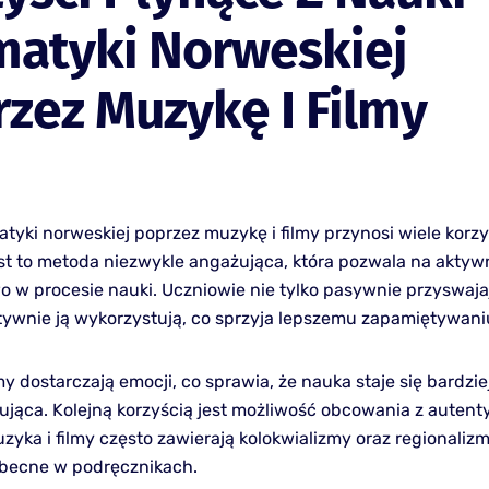
matyki Norweskiej
zez Muzykę I Filmy
tyki norweskiej poprzez muzykę i filmy przynosi wiele korzy
est to metoda niezwykle angażująca, która pozwala na aktyw
o w procesie nauki. Uczniowie nie tylko pasywnie przyswaja
ktywnie ją wykorzystują, co sprzyja lepszemu zapamiętywani
my dostarczają emocji, co sprawia, że nauka staje się bardzi
esująca. Kolejną korzyścią jest możliwość obcowania z auten
zyka i filmy często zawierają kolokwializmy oraz regionalizm
becne w podręcznikach.