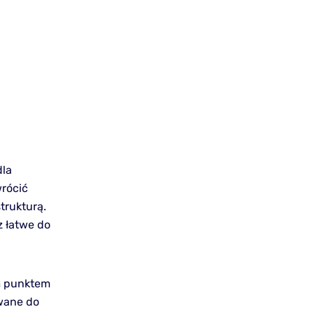
dla
wrócić
trukturą.
z łatwe do
ym punktem
owane do