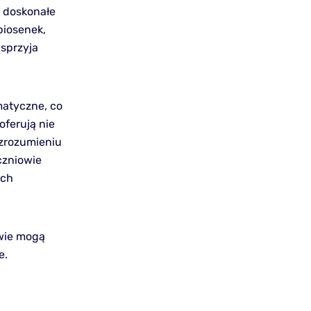
ą doskonałe
piosenek,
 sprzyja
matyczne, co
oferują nie
 zrozumieniu
czniowie
ych
owie mogą
e.