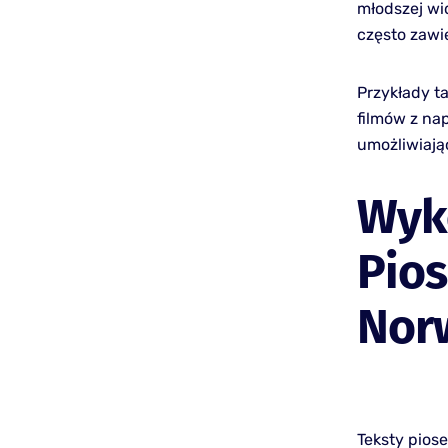
młodszej wid
często zawie
Przykłady ta
filmów z na
umożliwiając
Wyk
Pio
Nor
Teksty pios