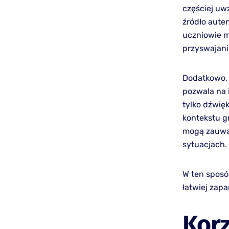
częściej uw
źródło aute
uczniowie m
przyswajani
Dodatkowo, 
pozwala na 
tylko dźwię
kontekstu g
mogą zauwa
sytuacjach.
W ten sposó
łatwiej zap
Korz