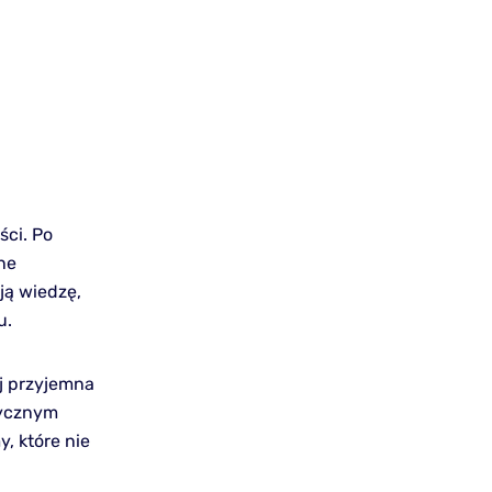
ści. Po
ne
ją wiedzę,
u.
ej przyjemna
tycznym
y, które nie