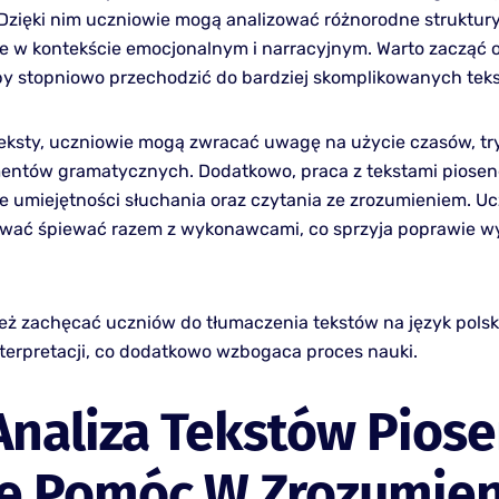
 Dzięki nim uczniowie mogą analizować różnorodne struktur
 w kontekście emocjonalnym i narracyjnym. Warto zacząć 
by stopniowo przechodzić do bardziej skomplikowanych tek
teksty, uczniowie mogą zwracać uwagę na użycie czasów, t
entów gramatycznych. Dodatkowo, praca z tekstami piose
ie umiejętności słuchania oraz czytania ze zrozumieniem. U
wać śpiewać razem z wykonawcami, co sprzyja poprawie 
eż zachęcać uczniów do tłumaczenia tekstów na język polski
terpretacji, co dodatkowo wzbogaca proces nauki.
Analiza Tekstów Pios
e Pomóc W Zrozumien