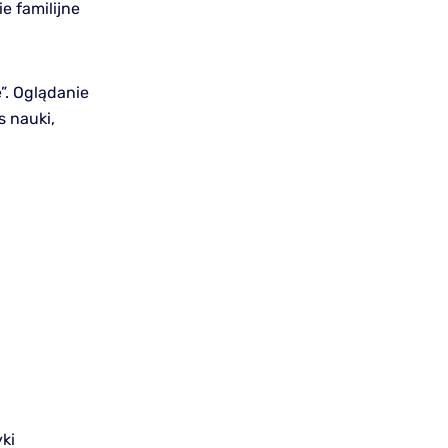
e familijne
e”. Oglądanie
 nauki,
ki