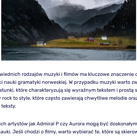
iednich rodzajów muzyki i filmów ma kluczowe znaczenie 
i nauki gramatyki norweskiej. W przypadku muzyki warto z
tunki, które charakteryzują się wyraźnym tekstem i prostą s
y rock to style, które często zawierają chwytliwe melodie ora
teksty.
kich artystów jak Admiral P czy Aurora mogą być doskonał
auki. Jeśli chodzi o filmy, warto wybierać te, które są skier