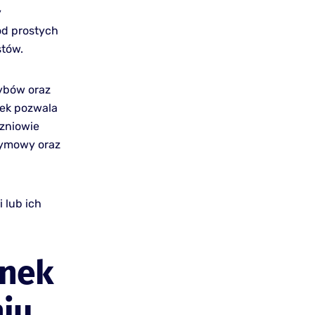
y
od prostych
stów.
rybów oraz
nek pozwala
czniowie
wymowy oraz
 lub ich
enek
iu