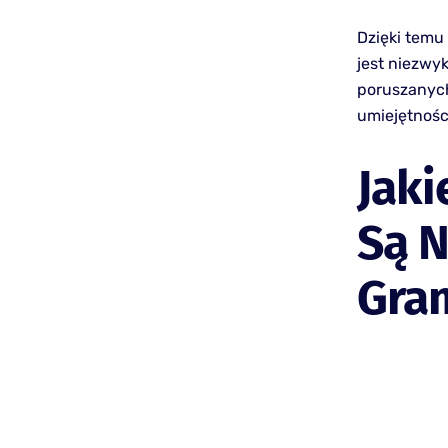
Dzięki temu
jest niezwy
poruszanych
umiejętnośc
Jaki
Są N
Gra