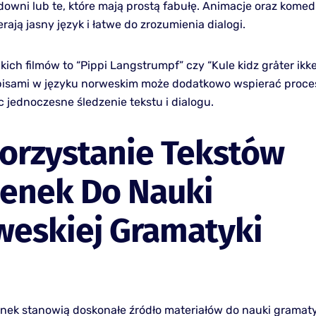
owni lub te, które mają prostą fabułę. Animacje oraz komedi
rają jasny język i łatwe do zrozumienia dialogi.
kich filmów to “Pippi Langstrumpf” czy “Kule kidz gråter ikk
pisami w języku norweskim może dodatkowo wspierać proces
 jednoczesne śledzenie tekstu i dialogu.
orzystanie Tekstów
senek Do Nauki
weskiej Gramatyki
enek stanowią doskonałe źródło materiałów do nauki gramaty