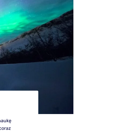
naukę
coraz