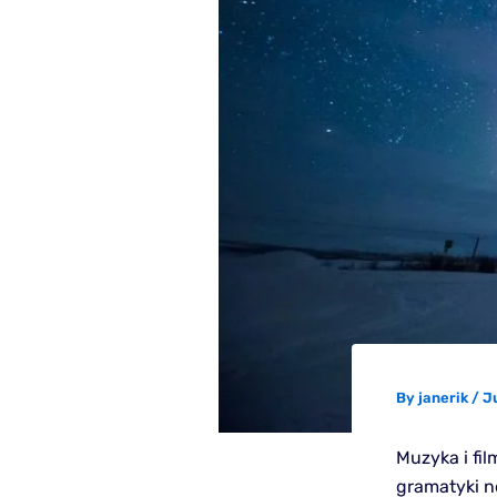
By
janerik
/
J
Muzyka i fi
gramatyki n