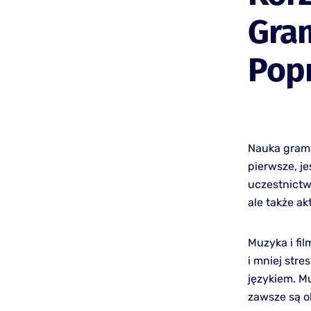
Gra
Popr
Nauka grama
pierwsze, j
uczestnictw
ale także a
Muzyka i fil
i mniej str
językiem. Mu
zawsze są o