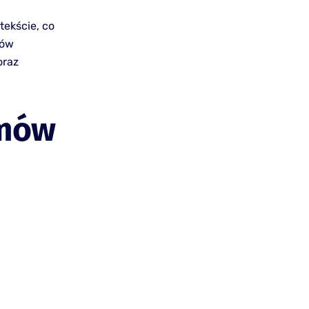
tekście, co
tów
oraz
lmów