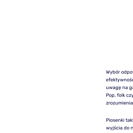
Wybór odpow
efektywnośc
uwagę na ga
Pop, folk cz
zrozumienia 
Piosenki ta
wyjścia do n