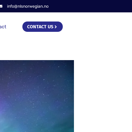
info@nlsnorwegian.no
act
CONTACT US