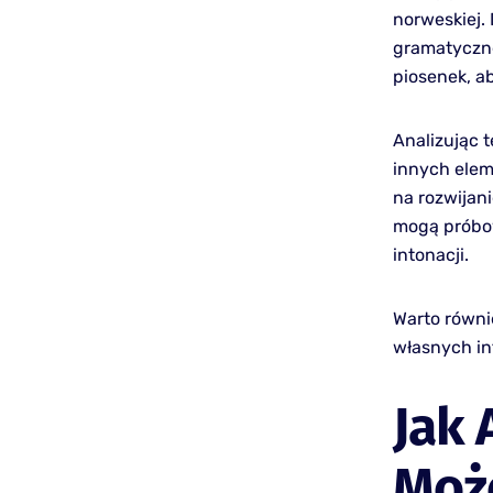
norweskiej.
gramatyczne
piosenek, a
Analizując 
innych elem
na rozwijan
mogą próbo
intonacji.
Warto równi
własnych in
Jak 
Moż