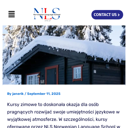
Skip
Menu
to
CONTACT US
content
By
janerik
/
September 11, 2025
Kursy zimowe to doskonała okazja dla osób
pragnących rozwijać swoje umiejętności językowe w
wyjątkowej atmosferze. W szczególności, kursy
oferowane przez NLS Norwegian Language School w