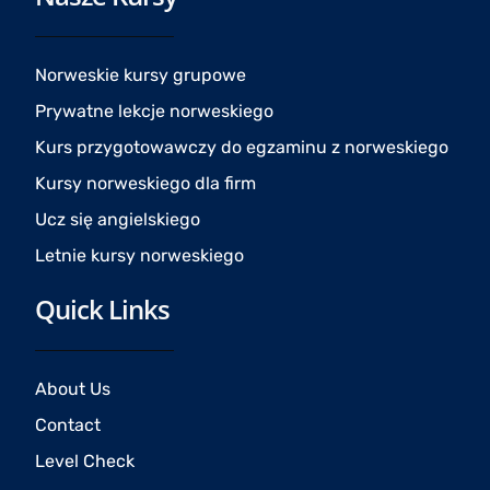
b
a
u
o
g
b
o
r
e
Norweskie kursy grupowe
k
a
Prywatne lekcje norweskiego
m
Kurs przygotowawczy do egzaminu z norweskiego
Kursy norweskiego dla firm
Ucz się angielskiego
Letnie kursy norweskiego
Quick Links
About Us
Contact
Level Check