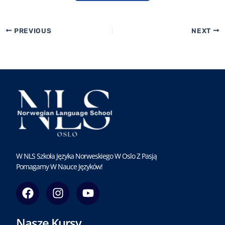
PREVIOUS
NEXT
W NLS Szkoła Języka Norweskiego W Oslo Z Pasją
Pomagamy W Nauce Języków!
F
I
Y
a
n
o
c
s
u
Nasze Kursy
e
t
t