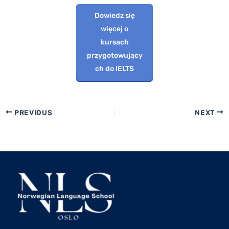
Dowiedz się
więcej o
kursach
przygotowujący
ch do IELTS
PREVIOUS
NEXT