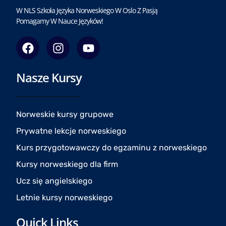
W NLS Szkoła Języka Norweskiego W Oslo Z Pasją
Pomagamy W Nauce Języków!
F
I
Y
a
n
o
c
s
u
Nasze Kursy
e
t
t
b
a
u
o
g
b
o
r
e
Norweskie kursy grupowe
k
a
Prywatne lekcje norweskiego
m
Kurs przygotowawczy do egzaminu z norweskiego
Kursy norweskiego dla firm
Ucz się angielskiego
Letnie kursy norweskiego
Quick Links