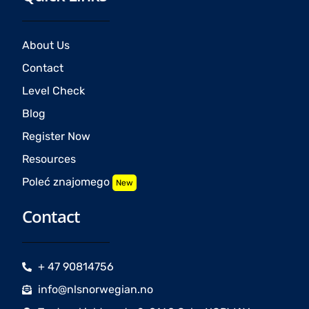
About Us
Contact
Level Check
Blog
Register Now
Resources
Poleć znajomego
New
Contact
+ 47 90814756
info@nlsnorwegian.no