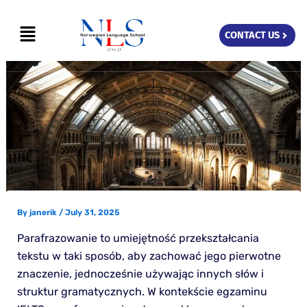
Skip
Menu
to
CONTACT US
content
By
janerik
/
July 31, 2025
Parafrazowanie to umiejętność przekształcania
tekstu w taki sposób, aby zachować jego pierwotne
znaczenie, jednocześnie używając innych słów i
struktur gramatycznych. W kontekście egzaminu