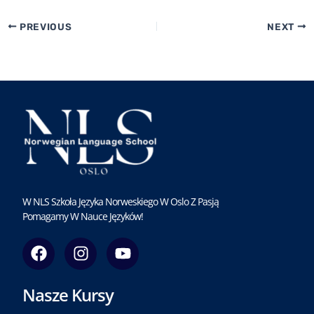
PREVIOUS
NEXT
W NLS Szkoła Języka Norweskiego W Oslo Z Pasją
Pomagamy W Nauce Języków!
F
I
Y
a
n
o
c
s
u
Nasze Kursy
e
t
t
b
a
u