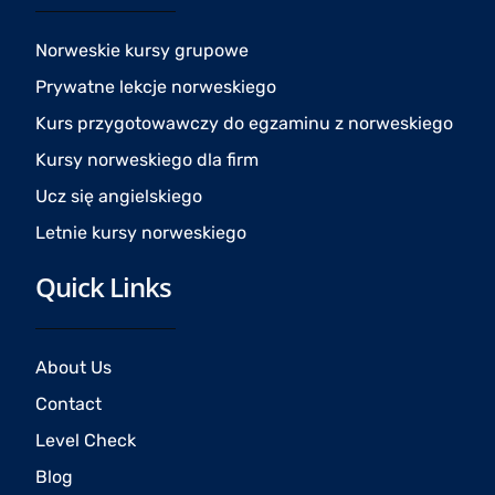
o
g
b
o
r
e
Norweskie kursy grupowe
k
a
Prywatne lekcje norweskiego
m
Kurs przygotowawczy do egzaminu z norweskiego
Kursy norweskiego dla firm
Ucz się angielskiego
Letnie kursy norweskiego
Quick Links
About Us
Contact
Level Check
Blog