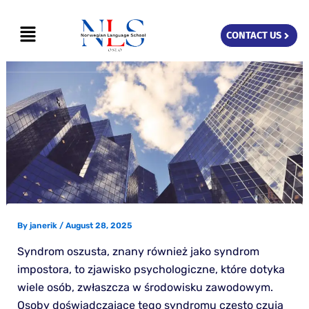
Skip
Menu
to
CONTACT US
content
By
janerik
/
August 28, 2025
Syndrom oszusta, znany również jako syndrom
impostora, to zjawisko psychologiczne, które dotyka
wiele osób, zwłaszcza w środowisku zawodowym.
Osoby doświadczające tego syndromu często czują