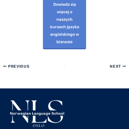
Dowiedz się
więcej o
naszych
kursach języka
angielskiego w
biznesie
PREVIOUS
NEXT