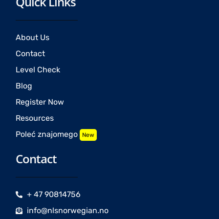
Quick Links
About Us
Contact
Level Check
Blog
Register Now
Resources
Poleć znajomego
New
Contact
+ 47 90814756
info@nlsnorwegian.no