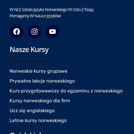
W NLS Szkoła Języka Norweskiego W Oslo Z Pasją
Pomagamy W Nauce Języków!
F
I
Y
a
n
o
c
s
u
Nasze Kursy
e
t
t
b
a
u
o
g
b
o
r
e
Norweskie kursy grupowe
k
a
Prywatne lekcje norweskiego
m
Kurs przygotowawczy do egzaminu z norweskiego
Kursy norweskiego dla firm
Ucz się angielskiego
Letnie kursy norweskiego