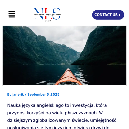
Skip
Menu
to
CONTACT US
content
By
janerik
/
September 5, 2025
Nauka języka angielskiego to inwestycja, która
przynosi korzyści na wielu płaszczyznach. W
dzisiejszym zglobalizowanym świecie, umiejętność
posługiwania się tym językiem otwiera drzwi do