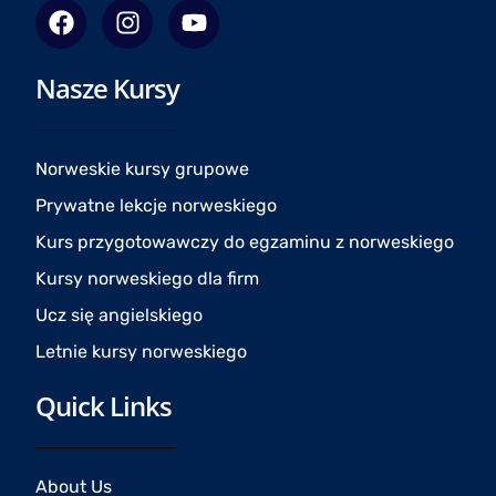
F
I
Y
a
n
o
c
s
u
Nasze Kursy
e
t
t
b
a
u
o
g
b
o
r
e
Norweskie kursy grupowe
k
a
Prywatne lekcje norweskiego
m
Kurs przygotowawczy do egzaminu z norweskiego
Kursy norweskiego dla firm
Ucz się angielskiego
Letnie kursy norweskiego
Quick Links
About Us