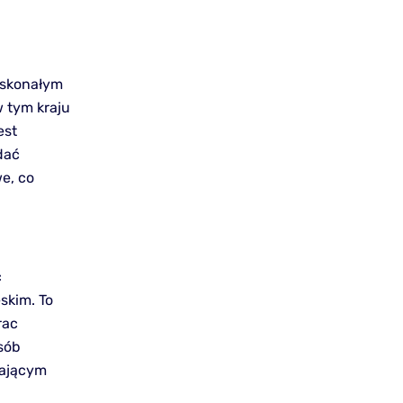
doskonałym
 tym kraju
est
dać
e, co
ć
skim. To
rac
sób
rającym