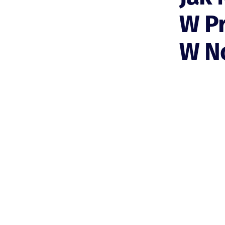
W P
W N