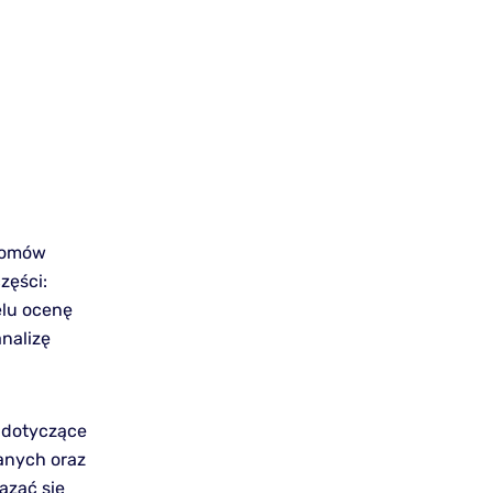
ziomów
zęści:
elu ocenę
nalizę
 dotyczące
anych oraz
azać się