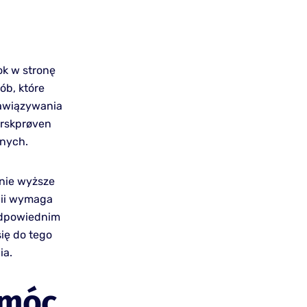
ok w stronę
ób, które
nawiązywania
orskprøven
jnych.
nie wyższe
gii wymaga
odpowiednim
ię do tego
ia.
omóc