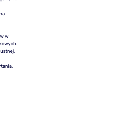
 na
ów w
ykowych.
ustnej,
tania,