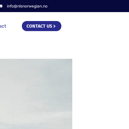
info@nlsnorwegian.no
act
CONTACT US