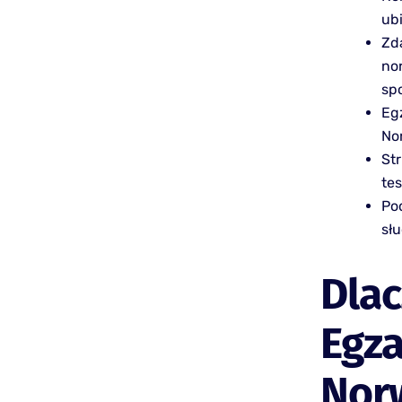
ubi
Zd
no
sp
Eg
No
Str
te
Po
sł
Dla
Egza
Nor