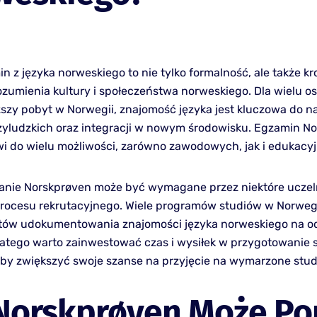
 z języka norweskiego to nie tylko formalność, ale także kr
ozumienia kultury i społeczeństwa norweskiego. Dla wielu os
ższy pobyt w Norwegii, znajomość języka jest kluczowa do 
dzyludzkich oraz integracji w nowym środowisku. Egzamin N
wi do wielu możliwości, zarówno zawodowych, jak i edukacy
anie Norskprøven może być wymagane przez niektóre uczel
procesu rekrutacyjnego. Wiele programów studiów w Norwe
tów udokumentowania znajomości języka norweskiego na 
latego warto zainwestować czas i wysiłek w przygotowanie s
by zwiększyć swoje szanse na przyjęcie na wymarzone stud
 Norskprøven Może P