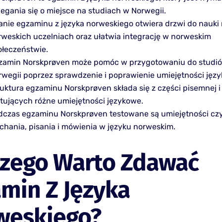
egania się o miejsce na studiach w Norwegii.
anie egzaminu z języka norweskiego otwiera drzwi do nauki
rweskich uczelniach oraz ułatwia integrację w norweskim
ołeczeństwie.
zamin Norskprøven może pomóc w przygotowaniu do studi
rwegii poprzez sprawdzenie i poprawienie umiejętności jęz
uktura egzaminu Norskprøven składa się z części pisemnej i 
stujących różne umiejętności językowe.
dczas egzaminu Norskprøven testowane są umiejętności czy
uchania, pisania i mówienia w języku norweskim.
czego Warto Zdawać
min Z Języka
weskiego?