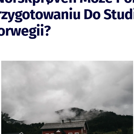
rzygotowaniu Do Stu
orwegii?