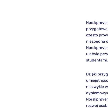
Norskprøven
przygotowan
często prow
niezbędna d
Norskprøven
ułatwia prz
studentami.
Dzięki przy
umiejętnośc
niezwykle w
dyplomowych
Norskprøven
rozwój osobi