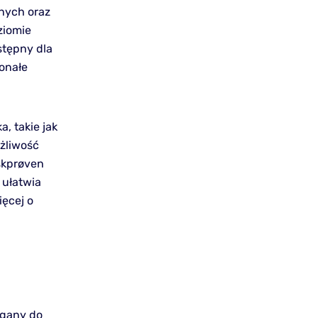
jnych oraz
ziomie
stępny dla
onałe
a, takie jak
ożliwość
skprøven
 ułatwia
ięcej o
agany do