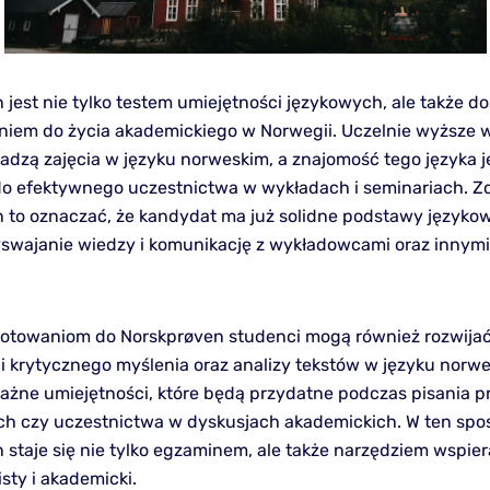
 jest nie tylko testem umiejętności językowych, ale także 
iem do życia akademickiego w Norwegii. Uczelnie wyższe w
adzą zajęcia w języku norweskim, a znajomość tego języka j
o efektywnego uczestnictwa w wykładach i seminariach. Z
 to oznaczać, że kandydat ma już solidne podstawy językow
yswajanie wiedzy i komunikację z wykładowcami oraz innymi
gotowaniom do Norskprøven studenci mogą również rozwija
i krytycznego myślenia oraz analizy tekstów w języku norwe
ażne umiejętności, które będą przydatne podczas pisania p
 czy uczestnictwa w dyskusjach akademickich. W ten spo
 staje się nie tylko egzaminem, ale także narzędziem wspie
sty i akademicki.