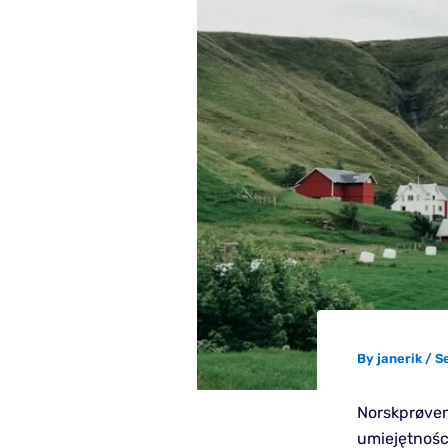
By
janerik
/
S
Norskprøven
umiejętnośc