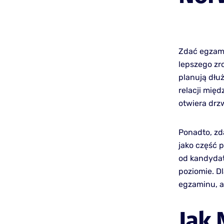
Zdać egzamin
lepszego zr
planują dłu
relacji mię
otwiera drz
Ponadto, zd
jako część 
od kandyda
poziomie. D
egzaminu, a
Jak