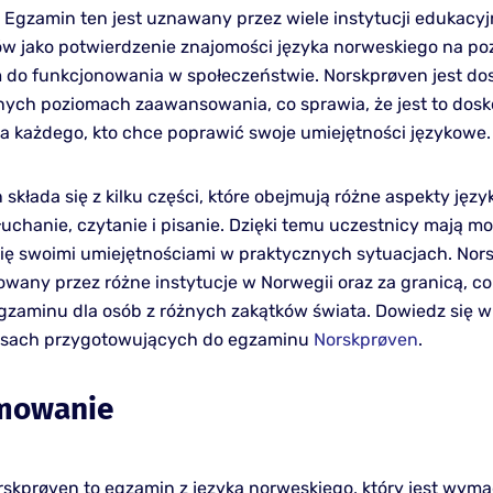
. Egzamin ten jest uznawany przez wiele instytucji edukacy
 jako potwierdzenie znajomości języka norweskiego na po
do funkcjonowania w społeczeństwie. Norskprøven jest do
nych poziomach zaawansowania, co sprawia, że jest to dosk
la każdego, kto chce poprawić swoje umiejętności językowe.
składa się z kilku części, które obejmują różne aspekty język
łuchanie, czytanie i pisanie. Dzięki temu uczestnicy mają m
ię swoimi umiejętnościami w praktycznych sytuacjach. Nor
owany przez różne instytucje w Norwegii oraz za granicą, co
gzaminu dla osób z różnych zakątków świata. Dowiedz się w
rsach przygotowujących do egzaminu
Norskprøven
.
mowanie
rskprøven to egzamin z języka norweskiego, który jest wym