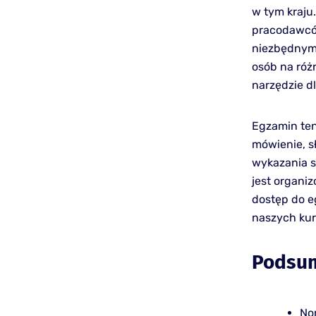
w tym kraju
pracodawców
niezbędnym 
osób na róż
narzędzie d
Egzamin ten 
mówienie, s
wykazania s
jest organiz
dostęp do e
naszych ku
Podsu
No