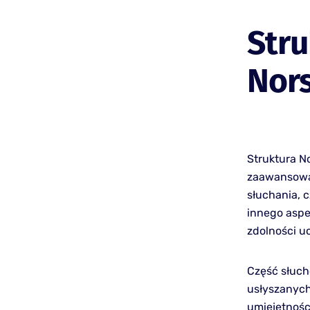
Stru
Nor
Struktura N
zaawansowan
słuchania, c
innego aspe
zdolności u
Część słuch
usłyszanych
umiejętności