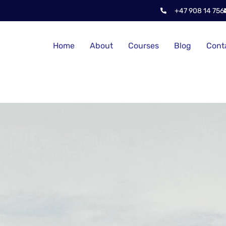
+47 908 14 756
Home
About
Courses
Blog
Cont